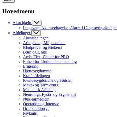
Hovedmenu
Akut hjælp
Lægevagt, Akutmodtagelse, Alarm 112 og øvrig akuthjæ
Afdelinger
Akutafdelingen
Arbejds- og Miljømedicin
Blodprøver og Biokemi
Børn og Unge
AmbuFlex, Center for PRO
Enhed for Lindrende behandling
Ernæring
Hjertesygdomme
Kræftafdelingen
Kvindesygdomme og Fødsler
Mave- og Tarmkirurgi
Medicinsk Afdeling
Neurologi, Fysio- og Ergoterapi
Nuklearmedicin
Operation og Intensiv
Ortopædkirurgi
Psykiatri