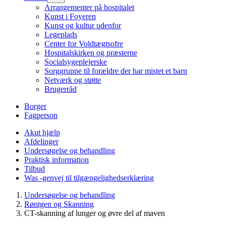
Arrangementer på hospitalet
Kunst i Foyeren
Kunst og kultur udenfor
Legeplads
Center for Voldtægtsofre
Hospitalskirken og præsterne
Socialsygeplejerske
Sorggruppe til forældre der har mistet et barn
Netværk og støtte
Brugerråd
Borger
Fagperson
Akut hjælp
Afdelinger
Undersøgelse og behandling
Praktisk information
Tilbud
Was -genvej til tilgængelighedserklæring
Undersøgelse og behandling
Røntgen og Skanning
CT-skanning af lunger og øvre del af maven