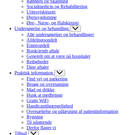
Røntgen og Skanning
Socialmedicin og Rehabilitering
Urinvejskirurgi
Øjensygdomme
Øre-, Næse- og Halskirurgi
Undersøgelse og behandling
Alle undersøgelser og behandlinger
Afdelingsopdelt
Emneopdelt
Book/ændr aftale
Generelt om at være på hospitalet
Rettigheder
Dine aftaler
Praktisk information
Find vej og parkering
Besøg og overnatning
Mad og drikke
Husk at medbringe
Gratis WiFi
Handicaptilgængelighed
Oversættelse og pålæsning af patientinformation
Rygning
Til pårørende
Derfor flager vi
Tilbud