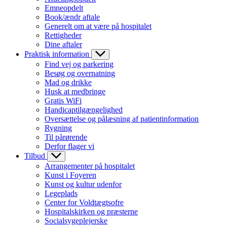
Emneopdelt
Book/ændr aftale
Generelt om at være på hospitalet
Rettigheder
Dine aftaler
Praktisk information
Find vej og parkering
Besøg og overnatning
Mad og drikke
Husk at medbringe
Gratis WiFi
Handicaptilgængelighed
Oversættelse og pålæsning af patientinformation
Rygning
Til pårørende
Derfor flager vi
Tilbud
Arrangementer på hospitalet
Kunst i Foyeren
Kunst og kultur udenfor
Legeplads
Center for Voldtægtsofre
Hospitalskirken og præsterne
Socialsygeplejerske