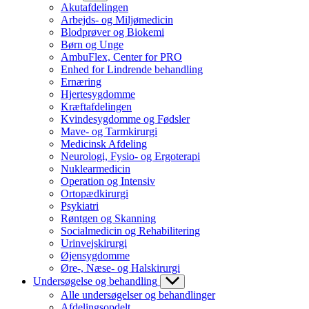
Akutafdelingen
Arbejds- og Miljømedicin
Blodprøver og Biokemi
Børn og Unge
AmbuFlex, Center for PRO
Enhed for Lindrende behandling
Ernæring
Hjertesygdomme
Kræftafdelingen
Kvindesygdomme og Fødsler
Mave- og Tarmkirurgi
Medicinsk Afdeling
Neurologi, Fysio- og Ergoterapi
Nuklearmedicin
Operation og Intensiv
Ortopædkirurgi
Psykiatri
Røntgen og Skanning
Socialmedicin og Rehabilitering
Urinvejskirurgi
Øjensygdomme
Øre-, Næse- og Halskirurgi
Undersøgelse og behandling
Alle undersøgelser og behandlinger
Afdelingsopdelt