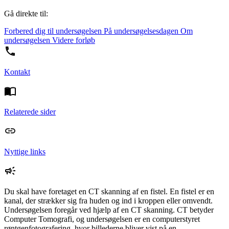
Gå direkte til:
Forbered dig til undersøgelsen
På undersøgelsesdagen
Om
undersøgelsen
Videre forløb
Kontakt
Relaterede sider
Nyttige links
Du skal have foretaget en CT skanning af en fistel. En fistel er en
kanal, der strækker sig fra huden og ind i kroppen eller omvendt.
Undersøgelsen foregår ved hjælp af en CT skanning. CT betyder
Computer Tomografi, og undersøgelsen er en computerstyret
røntgenfotografering, hvor billederne bliver vist på en