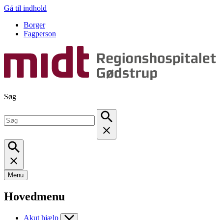
Gå til indhold
Borger
Fagperson
Søg
Menu
Hovedmenu
Akut hjælp