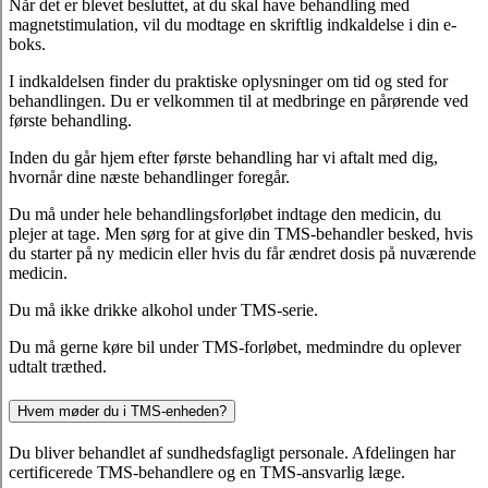
Når det er blevet besluttet, at du skal have behandling med
magnetstimulation, vil du modtage en skriftlig indkaldelse i din e-
boks.
I indkaldelsen finder du praktiske oplysninger om tid og sted for
behandlingen. Du er velkommen til at medbringe en pårørende ved
første behandling.
Inden du går hjem efter første behandling har vi aftalt med dig,
hvornår dine næste behandlinger foregår.
Du må under hele behandlingsforløbet indtage den medicin, du
plejer at tage. Men sørg for at give din TMS-behandler besked, hvis
du starter på ny medicin eller hvis du får ændret dosis på nuværende
medicin.
Du må ikke drikke alkohol under TMS-serie.
Du må gerne køre bil under TMS-forløbet, medmindre du oplever
udtalt træthed.
Hvem møder du i TMS-enheden?
Du bliver behandlet af sundhedsfagligt personale. Afdelingen har
certificerede TMS-behandlere og en TMS-ansvarlig læge.