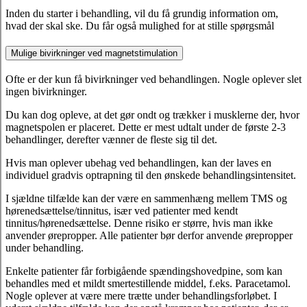
Inden du starter i behandling, vil du få grundig information om,
hvad der skal ske. Du får også mulighed for at stille spørgsmål
Mulige bivirkninger ved magnetstimulation
Ofte er der kun få bivirkninger ved behandlingen. Nogle oplever slet
ingen bivirkninger.
Du kan dog opleve, at det gør ondt og trækker i musklerne der, hvor
magnetspolen er placeret. Dette er mest udtalt under de første 2-3
behandlinger, derefter vænner de fleste sig til det.
Hvis man oplever ubehag ved behandlingen, kan der laves en
individuel gradvis optrapning til den ønskede behandlingsintensitet.
I sjældne tilfælde kan der være en sammenhæng mellem TMS og
hørenedsættelse/tinnitus, især ved patienter med kendt
tinnitus/hørenedsættelse. Denne risiko er større, hvis man ikke
anvender ørepropper. Alle patienter bør derfor anvende ørepropper
under behandling.
Enkelte patienter får forbigående spændingshovedpine, som kan
behandles med et mildt smertestillende middel, f.eks. Paracetamol.
Nogle oplever at være mere trætte under behandlingsforløbet. I