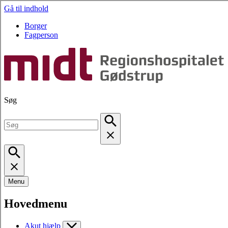
Gå til indhold
Borger
Fagperson
Søg
Menu
Hovedmenu
Akut hjælp