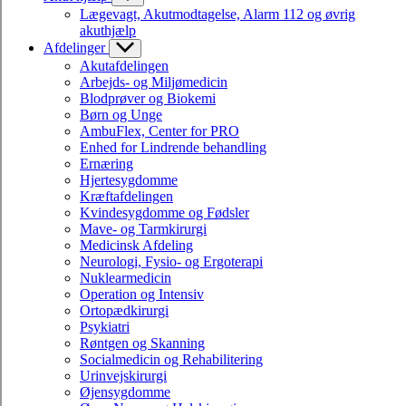
Lægevagt, Akutmodtagelse, Alarm 112 og øvrig
akuthjælp
Afdelinger
Akutafdelingen
Arbejds- og Miljømedicin
Blodprøver og Biokemi
Børn og Unge
AmbuFlex, Center for PRO
Enhed for Lindrende behandling
Ernæring
Hjertesygdomme
Kræftafdelingen
Kvindesygdomme og Fødsler
Mave- og Tarmkirurgi
Medicinsk Afdeling
Neurologi, Fysio- og Ergoterapi
Nuklearmedicin
Operation og Intensiv
Ortopædkirurgi
Psykiatri
Røntgen og Skanning
Socialmedicin og Rehabilitering
Urinvejskirurgi
Øjensygdomme