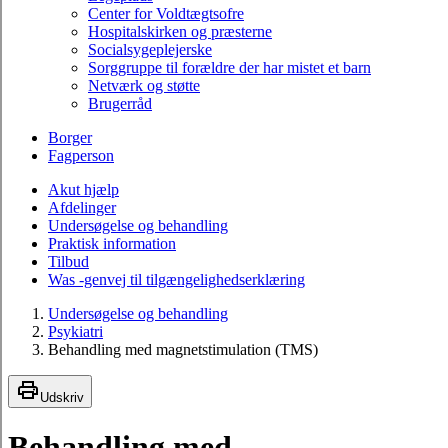
Center for Voldtægtsofre
Hospitalskirken og præsterne
Socialsygeplejerske
Sorggruppe til forældre der har mistet et barn
Netværk og støtte
Brugerråd
Borger
Fagperson
Akut hjælp
Afdelinger
Undersøgelse og behandling
Praktisk information
Tilbud
Was -genvej til tilgængelighedserklæring
Undersøgelse og behandling
Psykiatri
Behandling med magnetstimulation (TMS)
Udskriv
Behandling med