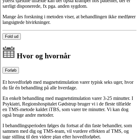
yderst sjældne tilfælde kan der opstå kramper hos patienter, der er
særligt disponerede, fx pga. anden sygdom.
Mange års forskning i metoden viser, at behandlingen ikke medfører
langsigtede bivirkninger.
Fold ud
Hvor og hvornår
Forløb
Et hovedforløb med magnetstimulation varer typisk seks uger, hvor
du får én behandling på alle hverdage.
En enkelt behandling med magnetstimulation varer 3-25 minutter. I
Psykiatri, Regionshospitalet Gødstrup bruger vi i de fleste tilfælde
en TMS-metode kaldet iTBS, som varer tre minutter. Vi kan dog
også bruge andre metoder.
I behandlingsperioden følges du fortsat af din faste behandler, som
sammen med dig og TMS-team, vil vurdere effekten af TMS, og
tage stilling til den videre plan efter hovedforløbet.