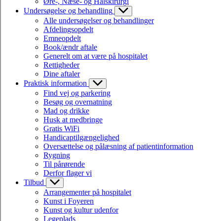
Øre-, Næse- og Halskirurgi
Undersøgelse og behandling
Alle undersøgelser og behandlinger
Afdelingsopdelt
Emneopdelt
Book/ændr aftale
Generelt om at være på hospitalet
Rettigheder
Dine aftaler
Praktisk information
Find vej og parkering
Besøg og overnatning
Mad og drikke
Husk at medbringe
Gratis WiFi
Handicaptilgængelighed
Oversættelse og pålæsning af patientinformation
Rygning
Til pårørende
Derfor flager vi
Tilbud
Arrangementer på hospitalet
Kunst i Foyeren
Kunst og kultur udenfor
Legeplads