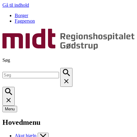
Gå til indhold
Borger
Fagperson
Søg
Menu
Hovedmenu
Akut hjælp