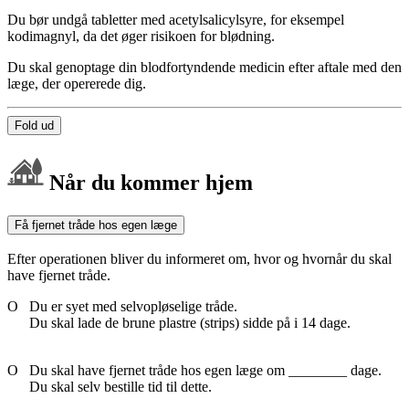
Du bør undgå tabletter med acetylsalicylsyre, for eksempel
kodimagnyl, da det øger risikoen for blødning.
Du skal genoptage din blodfortyndende medicin efter aftale med den
læge, der opererede dig.
Fold ud
Når du kommer hjem
Få fjernet tråde hos egen læge
Efter operationen bliver du informeret om, hvor og hvornår du skal
have fjernet tråde.
Ο Du er syet med selvopløselige tråde.
Du skal lade de brune plastre (strips) sidde på i 14 dage.
Ο Du skal have fjernet tråde hos egen læge om ________ dage.
Du skal selv bestille tid til dette.