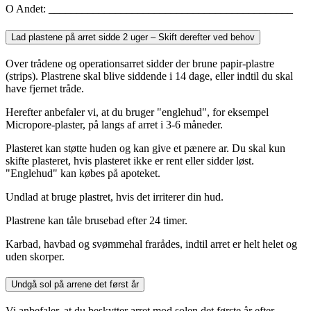
O Andet: ____________________________________________
Lad plastene på arret sidde 2 uger – Skift derefter ved behov
Over trådene og operationsarret sidder der brune papir-plastre
(strips). Plastrene skal blive siddende i 14 dage, eller indtil du skal
have fjernet tråde.
Herefter anbefaler vi, at du bruger "englehud", for eksempel
Micropore-plaster, på langs af arret i 3-6 måneder.
Plasteret kan støtte huden og kan give et pænere ar. Du skal kun
skifte plasteret, hvis plasteret ikke er rent eller sidder løst.
"Englehud" kan købes på apoteket.
Undlad at bruge plastret, hvis det irriterer din hud.
Plastrene kan tåle brusebad efter 24 timer.
Karbad, havbad og svømmehal frarådes, indtil arret er helt helet og
uden skorper.
Undgå sol på arrene det først år
Vi anbefaler, at du beskytter arret mod solen det første år efter