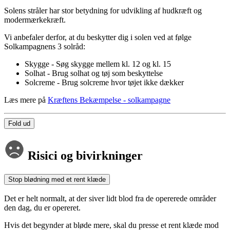
Solens stråler har stor betydning for udvikling af hudkræft og
modermærkekræft.
Vi anbefaler derfor, at du beskytter dig i solen ved at følge
Solkampagnens 3 solråd:
Skygge - Søg skygge mellem kl. 12 og kl. 15
Solhat - Brug solhat og tøj som beskyttelse
Solcreme - Brug solcreme hvor tøjet ikke dækker
Læs mere på
Kræftens Bekæmpelse - solkampagne
Fold ud
Risici og bivirkninger
Stop blødning med et rent klæde
Det er helt normalt, at der siver lidt blod fra de opererede områder
den dag, du er opereret.
Hvis det begynder at bløde mere, skal du presse et rent klæde mod