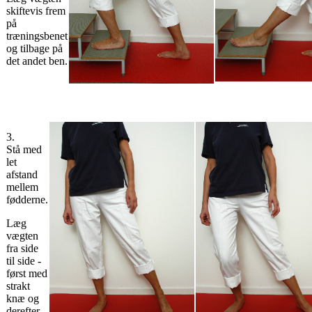
skiftevis frem
på
træningsbenet
og tilbage på
det andet ben.
3.
Stå med
let
afstand
mellem
fødderne.
Læg
vægten
fra side
til side -
først med
strakt
knæ og
derefter