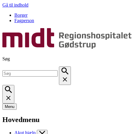
Gå til indhold
Borger
Fagperson
Søg
Menu
Hovedmenu
Akut hjælp