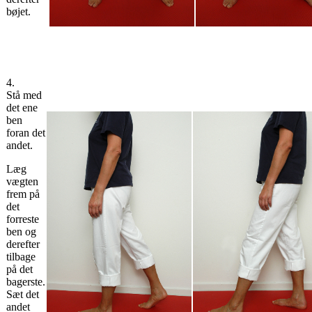
bøjet.
4.
Stå med
det ene
ben
foran det
andet.
Læg
vægten
frem på
det
forreste
ben og
derefter
tilbage
på det
bagerste.
Sæt det
andet