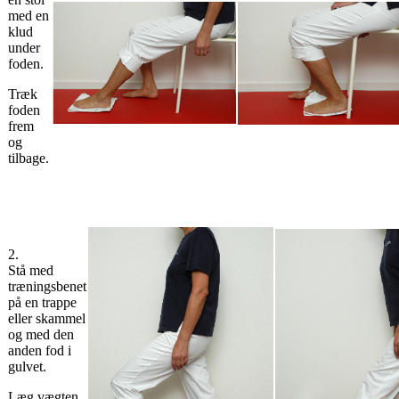
med en
klud
under
foden.
Træk
foden
frem
og
tilbage.
2.
Stå med
træningsbenet
på en trappe
eller skammel
og med den
anden fod i
gulvet.
Læg vægten