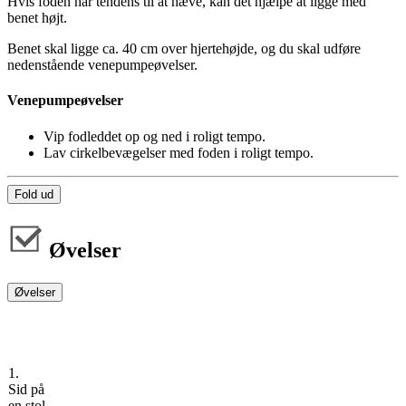
Hvis foden har tendens til at hæve, kan det hjælpe at ligge med
benet højt.
Benet skal ligge ca. 40 cm over hjertehøjde, og du skal udføre
nedenstående venepumpeøvelser.
Venepumpeøvelser
Vip fodleddet op og ned i roligt tempo.
Lav cirkelbevægelser med foden i roligt tempo.
Fold ud
Øvelser
Øvelser
1.
Sid på
en stol