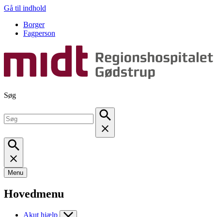
Gå til indhold
Borger
Fagperson
Søg
Menu
Hovedmenu
Akut hjælp