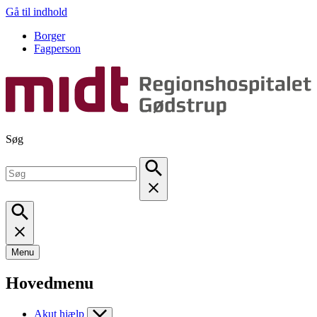
Gå til indhold
Borger
Fagperson
Søg
Menu
Hovedmenu
Akut hjælp