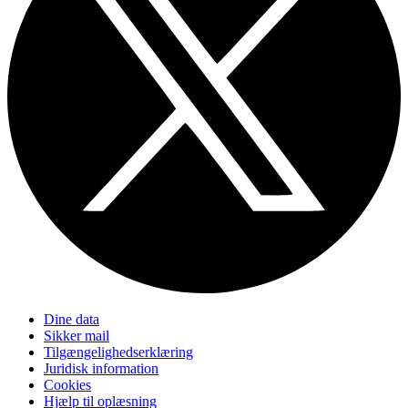
Dine data
Sikker mail
Tilgængelighedserklæring
Juridisk information
Cookies
Hjælp til oplæsning