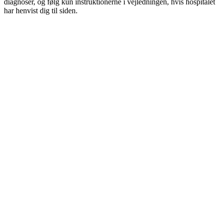
diagnoser, og følg kun instruktionerne i vejledningen, hvis hospitalet
har henvist dig til siden.