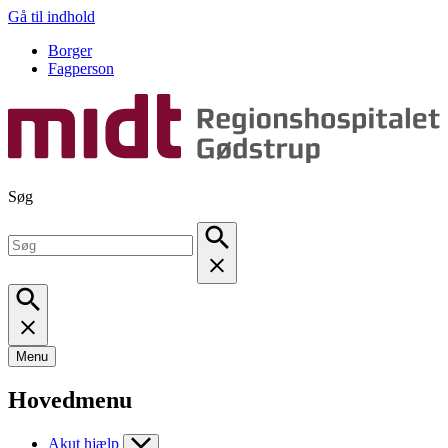
Gå til indhold
Borger
Fagperson
Søg
Menu
Hovedmenu
Akut hjælp