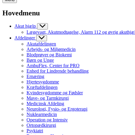
Hovedmenu
Akut hjælp
Lægevagt, Akutmodtagelse, Alarm 112 og øvrig akuthjæ
Afdelinger
Akutafdelingen
Arbejds- og Miljømedicin
Blodprøver og Biokemi
Børn og Unge
AmbuFlex, Center for PRO
Enhed for Lindrende behandling
Ernæring
Hjertesygdomme
Kræftafdelingen
Kvindesygdomme og Fødsler
Mave- og Tarmkirurgi
Medicinsk Afdeling
Neurologi, Fysio- og Ergoterapi
Nuklearmedicin
Operation og Intensiv
Ortopædkirurgi
Psykiatri