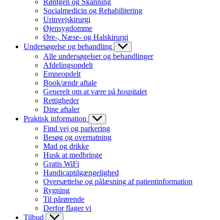
Røntgen og Skanning
Socialmedicin og Rehabilitering
Urinvejskirurgi
Øjensygdomme
Øre-, Næse- og Halskirurgi
Undersøgelse og behandling
Alle undersøgelser og behandlinger
Afdelingsopdelt
Emneopdelt
Book/ændr aftale
Generelt om at være på hospitalet
Rettigheder
Dine aftaler
Praktisk information
Find vej og parkering
Besøg og overnatning
Mad og drikke
Husk at medbringe
Gratis WiFi
Handicaptilgængelighed
Oversættelse og pålæsning af patientinformation
Rygning
Til pårørende
Derfor flager vi
Tilbud