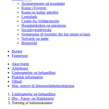
Arrangementer på hospitalet
Kunst i Foyeren
Kunst og kultur udenfor
Legeplads
Center for Voldtægtsofre
Hospitalskirken og præsterne
Socialsygeplejerske
Sorggruppe til forældre der har mistet et barn
Netværk og støtte
Brugerråd
Borger
Fagperson
Akut hjælp
Afdelinger
Undersøgelse og behandling
Praktisk information
Tilbud
Was -genvej til tilgængelighedserklæring
Undersøgelse og behandling
Øre-, Næse- og Halskirurgi
Træning af halsmuskulatur