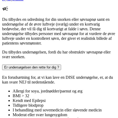
Du tilbydes en udredning for din snorken eller søvnapnø samt en
undersøgelse af de øvre luftveje (svælg) under en kortvarig
bedøvelse, der vil få dig til kortvarigt at falde i søvn. Denne
undersøgelse tilbydes personer med søvnapnø for at vurdere de øvre
luftveje under en kontrolleret søvn, der giver et realistisk billede af
patientens søvnmønster.
Du tilbydes undersøgelsen, fordi du har obstruktiv søvnapnø eller
svær snorken.
Er undersøgelsen den rette for dig ?
En forudsætning for, at vi kan lave en DISE undersøgelse, er, at du
kan svare NEJ til nedenstående.
Allergi for soya, jordnødder/paenut og æg
BMI > 32
Kendt med Epilepsi
Tidligere blodprop
I behandling med sovemedicin eller sløvende medicin
Moderat eller svær lungesygdom