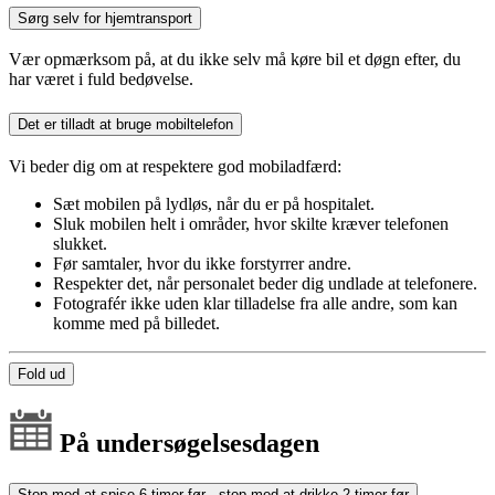
Sørg selv for hjemtransport
Vær opmærksom på, at du ikke selv må køre bil et døgn efter, du
har været i fuld bedøvelse.
Det er tilladt at bruge mobiltelefon
Vi beder dig om at respektere god mobiladfærd:
Sæt mobilen på lydløs, når du er på hospitalet.
Sluk mobilen helt i områder, hvor skilte kræver telefonen
slukket.
Før samtaler, hvor du ikke forstyrrer andre.
Respekter det, når personalet beder dig undlade at telefonere.
Fotografér ikke uden klar tilladelse fra alle andre, som kan
komme med på billedet.
Fold ud
På undersøgelsesdagen
Stop med at spise 6 timer før - stop med at drikke 2 timer før