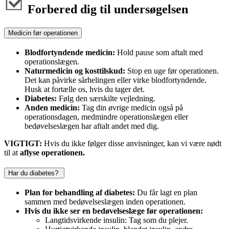
Forbered dig til undersøgelsen
Medicin før operationen
Blodfortyndende medicin:
Hold pause som aftalt med
operationslægen.
Naturmedicin og kosttilskud:
Stop en uge før operationen.
Det kan påvirke sårhelingen eller virke blodfortyndende.
Husk at fortælle os, hvis du tager det.
Diabetes:
Følg den særskilte vejledning.
Anden medicin:
Tag din øvrige medicin også på
operationsdagen, medmindre operationslægen eller
bedøvelseslægen har aftalt andet med dig.
VIGTIGT:
Hvis du ikke følger disse anvisninger, kan vi være nødt
til at
aflyse operationen.
Har du diabetes?
Plan for behandling af diabetes:
Du får lagt en plan
sammen med bedøvelseslægen inden operationen.
Hvis du ikke ser en bedøvelseslæge før operationen:
Langtidsvirkende insulin: Tag som du plejer.