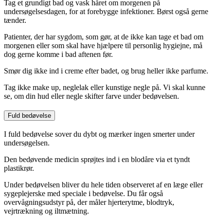
Tag et grundigt bad og vask håret om morgenen på
undersøgelsesdagen, for at forebygge infektioner. Børst også gerne
tænder.
Patienter, der har sygdom, som gør, at de ikke kan tage et bad om
morgenen eller som skal have hjælpere til personlig hygiejne, må
dog gerne komme i bad aftenen før.
Smør dig ikke ind i creme efter badet, og brug heller ikke parfume.
Tag ikke make up, neglelak eller kunstige negle på. Vi skal kunne
se, om din hud eller negle skifter farve under bedøvelsen.
Fuld bedøvelse
I fuld bedøvelse sover du dybt og mærker ingen smerter under
undersøgelsen.
Den bedøvende medicin sprøjtes ind i en blodåre via et tyndt
plastikrør.
Under bedøvelsen bliver du hele tiden observeret af en læge eller
sygeplejerske med speciale i bedøvelse. Du får også
overvågningsudstyr på, der måler hjerterytme, blodtryk,
vejrtrækning og iltmætning.