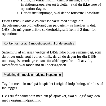
Hurtigtvirkende insulin, blandet insulin, andre
injektionspræparater og tabletter: Skal du
ikke
tage på
operationsdagen.
Har du insulinpumpe, skal denne fortsætte i basalrate.
Er du i tvivl? Kontakt os eller lad være med at tage din
diabetesmedicin og medbring den på dagen – så hjælper vi dig.
OBS: Du må gerne drikke sukkerholdig saft frem til 2 timer før
operationen.
Kontakt os for at få mødetidspunkt til undersøgelse
Såfremt vi af en årsag vælger at DISE ikke bliver samme dag, som
du bliver undersøgt i vores klinik, da vil du dagen før din DISE
undersøgelse modtage en sms fra afdelingen for at få at vide,
hvornår du skal møde ind til undersøgelsen.
Medbring din medicin i original indpakning
Tag din medicin med på hospitalet i original indpakning, når du skal
indlægges.
Hvis du får pakket din medicin på apoteket, skal du også tage den
med i original indpakning.