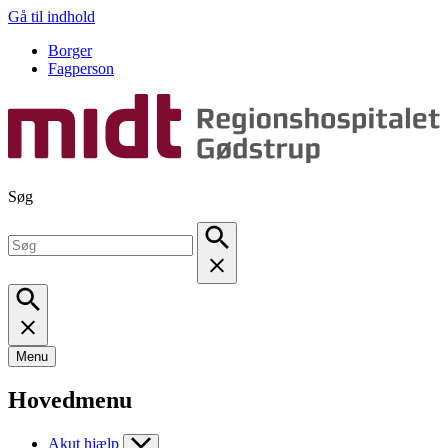
Gå til indhold
Borger
Fagperson
Søg
Menu
Hovedmenu
Akut hjælp