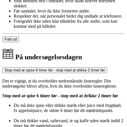
Sluk mobilen helt i områder, hvor skilte kræver telefonen
slukket.
Før samtaler, hvor du ikke forstyrrer andre.
Respekter det, når personalet beder dig undlade at telefonere.
Fotografér ikke uden klar tilladelse fra alle andre, som kan
komme med på billedet.
Fold ud
På undersøgelsesdagen
Stop med at spise 6 timer før - stop med at drikke 2 timer før
Det er vigtigt, at du overholder nedenstående fasteregler. Din
undersøgelse bliver aflyst, hvis du ikke overholder fastereglerne.
Stop med at spise 6 timer før - stop med at drikke 2 timer før
Du må ikke spise eller drikke mælk eller juice med frugtkød,
fx appelsinjuice, de sidste 6 timer før dit mødetidspunkt.
Du må drikke vand, saftevand, te og kaffe uden mælk indtil 2
timer før dit mødetidspunkt.