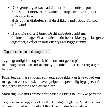
Drik gerne 2 glas sød saft 2 timer før dit mødetidspunkt.
Saftevandet modvirker kvalme og utilpashed før og efter
undersøgelsen.
Hvis du har
diabetes
, skal du drikke vand i stedet for sød
saftevand.
Husk: De sidste 2 timer før dit mødetidspunkt må
du intet indtage. Vi anbefaler, at du heller ikke ryger, bruger e-
cigaretter, skrå eller snus eller tygger tyggegummi.
Tag et bad inden undersøgelsen
Tag et grundigt bad og vask håret om morgenen på
undersøgelsesdagen, for at forebygge infektioner. Børst også gerne
tænder.
Patienter, der har sygdom, som gør, at de ikke kan tage et bad om
morgenen eller som skal have hjælpere til personlig hygiejne, må
dog gerne komme i bad aftenen før.
Smør dig ikke ind i creme efter badet, og brug heller ikke parfume.
Tag ikke make up, neglelak eller kunstige negle på. Vi skal kunne
se, om din hud eller negle skifter farve under bedøvelsen.