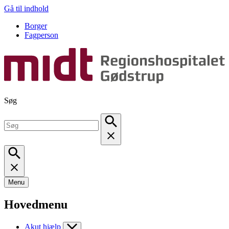
Gå til indhold
Borger
Fagperson
Søg
Menu
Hovedmenu
Akut hjælp