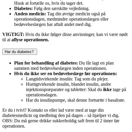
Husk at fortælle os, hvis du tager det.
Diabetes:
Følg den særskilte vejledning.
Anden medicin:
Tag din øvrige medicin også på
operationsdagen, medmindre operationslægen eller
bedøvelseslægen har aftalt andet med dig.
VIGTIGT:
Hvis du ikke følger disse anvisninger, kan vi være nødt
til at
aflyse operationen.
Har du diabetes?
Plan for behandling af diabetes:
Du får lagt en plan
sammen med bedøvelseslægen inden operationen.
Hvis du ikke ser en bedøvelseslæge før operationen:
Langtidsvirkende insulin: Tag som du plejer.
Hurtigtvirkende insulin, blandet insulin, andre
injektionspræparater og tabletter: Skal du
ikke
tage på
operationsdagen.
Har du insulinpumpe, skal denne fortsætte i basalrate.
Er du i tvivl? Kontakt os eller lad være med at tage din
diabetesmedicin og medbring den på dagen – så hjælper vi dig.
OBS: Du må gerne drikke sukkerholdig saft frem til 2 timer før
operationen.