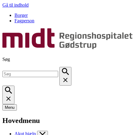
Gå til indhold
Borger
Fagperson
Søg
Menu
Hovedmenu
Akut hjælp