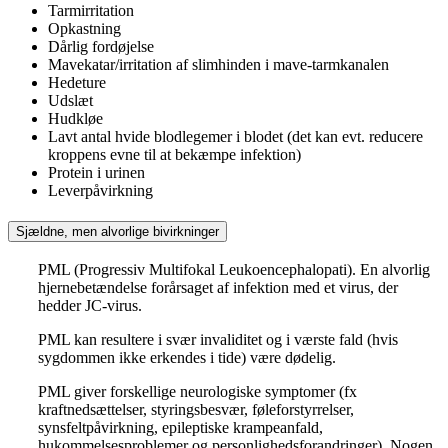
Tarmirritation
Opkastning
Dårlig fordøjelse
Mavekatar/irritation af slimhinden i mave-tarmkanalen
Hedeture
Udslæt
Hudkløe
Lavt antal hvide blodlegemer i blodet (det kan evt. reducere
kroppens evne til at bekæmpe infektion)
Protein i urinen
Leverpåvirkning
Sjældne, men alvorlige bivirkninger
PML (Progressiv Multifokal Leukoencephalopati). En alvorlig
hjernebetændelse forårsaget af infektion med et virus, der
hedder JC-virus.
PML kan resultere i svær invaliditet og i værste fald (hvis
sygdommen ikke erkendes i tide) være dødelig.
PML giver forskellige neurologiske symptomer (fx
kraftnedsættelser, styringsbesvær, føleforstyrrelser,
synsfeltpåvirkning, epileptiske krampeanfald,
hukommelsesproblemer og personlighedsforandringer). Nogen