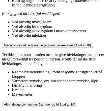
Børn og unge under 18 år (virkning og sikkerhed er ikke
kendt i denne aldersgruppe)
Forsigtighed tilrådes (tal med lægen)
Ved alvorlig nyresygdom
Ved alvorlig leversygdom
Ved alvorlig aktiv sygdom i mave-tarmsystemet
Ved alvorlig infektion
Meget almindelige bivirkninger (rammer mere end 1 ud af 10)
Tecfidera kan som al anden medicin give bivirkninger, men det er
meget forskelligt fra person til person. Nogle får måske flere
bivirkninger, andre får ingen.
Rødme/blussen/flushing i form af rødme i ansigtet eller på
kroppen
Varmefornemmelse, evt. brændende fornemmelse, kløe
Diaré/tynd afføring
Kvalme
Mavesmerter
Almindelige bivirkninger (rammer op til 1 ud af 10)