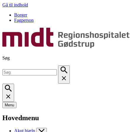
Gå til indhold
Borger
Fagperson
Søg
Menu
Hovedmenu
Akut hjælp