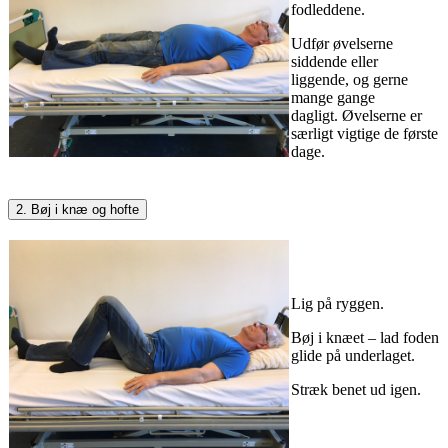
fodleddene.
Udfør øvelserne
siddende eller
liggende, og gerne
mange gange
dagligt. Øvelserne er
særligt vigtige de første
dage.
2. Bøj i knæ og hofte
Lig på ryggen.
Bøj i knæet – lad foden
glide på underlaget.
Stræk benet ud igen.