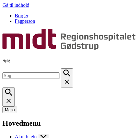
Gå til indhold
Borger
Fagperson
Søg
Menu
Hovedmenu
Akut hjælp