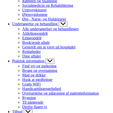
Røntgen og Skanning
Socialmedicin og Rehabilitering
Urinvejskirurgi
Øjensygdomme
Øre-, Næse- og Halskirurgi
Undersøgelse og behandling
Alle undersøgelser og behandlinger
Afdelingsopdelt
Emneopdelt
Book/ændr aftale
Generelt om at være på hospitalet
Rettigheder
Dine aftaler
Praktisk information
Find vej og parkering
Besøg og overnatning
Mad og drikke
Husk at medbringe
Gratis WiFi
Handicaptilgængelighed
Oversættelse og pålæsning af patientinformation
Rygning
Til pårørende
Derfor flager vi
Tilbud