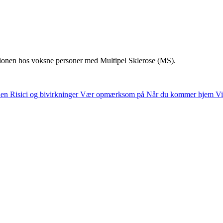
tionen hos voksne personer med Multipel Sklerose (MS).
nen
Risici og bivirkninger
Vær opmærksom på
Når du kommer hjem
Vi