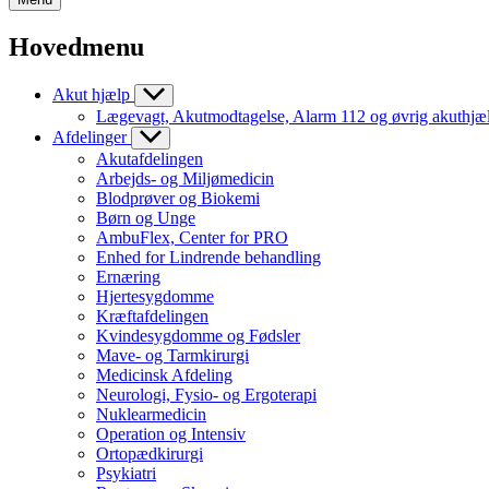
Hovedmenu
Akut hjælp
Lægevagt, Akutmodtagelse, Alarm 112 og øvrig akuthjæ
Afdelinger
Akutafdelingen
Arbejds- og Miljømedicin
Blodprøver og Biokemi
Børn og Unge
AmbuFlex, Center for PRO
Enhed for Lindrende behandling
Ernæring
Hjertesygdomme
Kræftafdelingen
Kvindesygdomme og Fødsler
Mave- og Tarmkirurgi
Medicinsk Afdeling
Neurologi, Fysio- og Ergoterapi
Nuklearmedicin
Operation og Intensiv
Ortopædkirurgi
Psykiatri