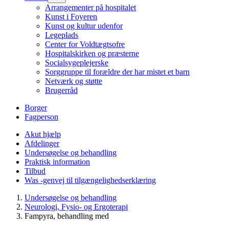
Arrangementer på hospitalet
Kunst i Foyeren
Kunst og kultur udenfor
Legeplads
Center for Voldtægtsofre
Hospitalskirken og præsterne
Socialsygeplejerske
Sorggruppe til forældre der har mistet et barn
Netværk og støtte
Brugerråd
Borger
Fagperson
Akut hjælp
Afdelinger
Undersøgelse og behandling
Praktisk information
Tilbud
Was -genvej til tilgængelighedserklæring
Undersøgelse og behandling
Neurologi, Fysio- og Ergoterapi
Fampyra, behandling med