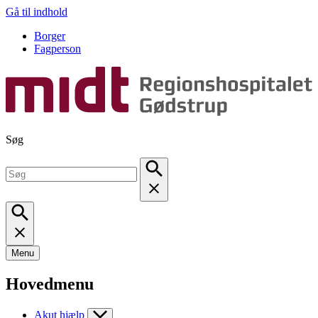
Gå til indhold
Borger
Fagperson
Søg
Menu
Hovedmenu
Akut hjælp