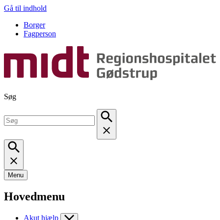
Gå til indhold
Borger
Fagperson
Søg
Menu
Hovedmenu
Akut hjælp