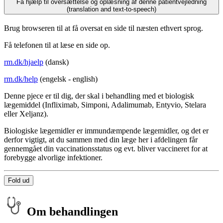
Få hjælp til oversættelse og oplæsning af denne patientvejledning
(translation and text-to-speech)
Brug browseren til at få oversat en side til næsten ethvert sprog.
Få telefonen til at læse en side op.
rm.dk/hjaelp
(dansk)
rm.dk/help
(engelsk - english)
Denne pjece er til dig, der skal i behandling med et biologisk
lægemiddel (Infliximab, Simponi, Adalimumab, Entyvio, Stelara
eller Xeljanz).
Biologiske lægemidler er immundæmpende lægemidler, og det er
derfor vigtigt, at du sammen med din læge her i afdelingen får
gennemgået din vaccinationsstatus og evt. bliver vaccineret for at
forebygge alvorlige infektioner.
Fold ud
Om behandlingen