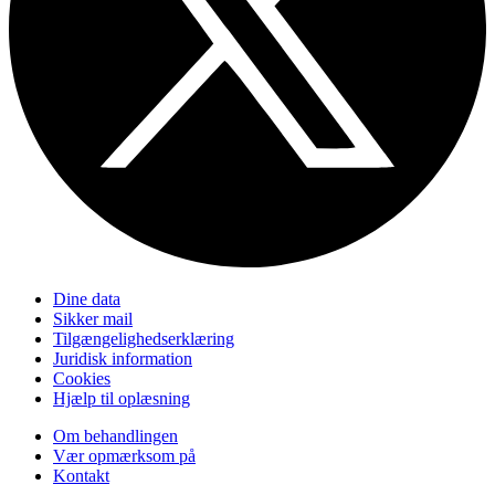
Dine data
Sikker mail
Tilgængelighedserklæring
Juridisk information
Cookies
Hjælp til oplæsning
Om behandlingen
Vær opmærksom på
Kontakt