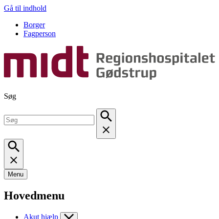
Gå til indhold
Borger
Fagperson
Søg
Menu
Hovedmenu
Akut hjælp