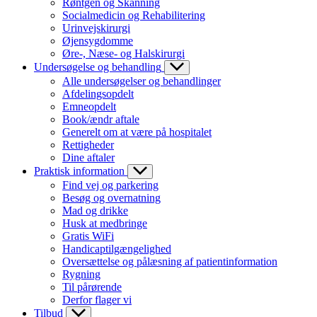
Røntgen og Skanning
Socialmedicin og Rehabilitering
Urinvejskirurgi
Øjensygdomme
Øre-, Næse- og Halskirurgi
Undersøgelse og behandling
Alle undersøgelser og behandlinger
Afdelingsopdelt
Emneopdelt
Book/ændr aftale
Generelt om at være på hospitalet
Rettigheder
Dine aftaler
Praktisk information
Find vej og parkering
Besøg og overnatning
Mad og drikke
Husk at medbringe
Gratis WiFi
Handicaptilgængelighed
Oversættelse og pålæsning af patientinformation
Rygning
Til pårørende
Derfor flager vi
Tilbud