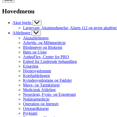
Hovedmenu
Akut hjælp
Lægevagt, Akutmodtagelse, Alarm 112 og øvrig akuthjæ
Afdelinger
Akutafdelingen
Arbejds- og Miljømedicin
Blodprøver og Biokemi
Børn og Unge
AmbuFlex, Center for PRO
Enhed for Lindrende behandling
Ernæring
Hjertesygdomme
Kræftafdelingen
Kvindesygdomme og Fødsler
Mave- og Tarmkirurgi
Medicinsk Afdeling
Neurologi, Fysio- og Ergoterapi
Nuklearmedicin
Operation og Intensiv
Ortopædkirurgi
Psykiatri