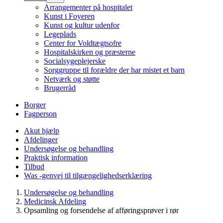
Arrangementer på hospitalet
Kunst i Foyeren
Kunst og kultur udenfor
Legeplads
Center for Voldtægtsofre
Hospitalskirken og præsterne
Socialsygeplejerske
Sorggruppe til forældre der har mistet et barn
Netværk og støtte
Brugerråd
Borger
Fagperson
Akut hjælp
Afdelinger
Undersøgelse og behandling
Praktisk information
Tilbud
Was -genvej til tilgængelighedserklæring
Undersøgelse og behandling
Medicinsk Afdeling
Opsamling og forsendelse af afføringsprøver i rør