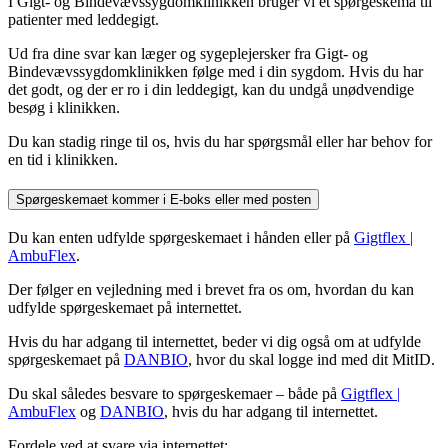
I Gigt- og Bindevævssygdomklinikken bruger vi et spørgeskema til
patienter med leddegigt.
Ud fra dine svar kan læger og sygeplejersker fra Gigt- og
Bindevævssygdomklinikken følge med i din sygdom. Hvis du har
det godt, og der er ro i din leddegigt, kan du undgå unødvendige
besøg i klinikken.
Du kan stadig ringe til os, hvis du har spørgsmål eller har behov for
en tid i klinikken.
Spørgeskemaet kommer i E-boks eller med posten
Du kan enten udfylde spørgeskemaet i hånden eller på
Gigtflex |
AmbuFlex
.
Der følger en vejledning med i brevet fra os om, hvordan du kan
udfylde spørgeskemaet på internettet.
Hvis du har adgang til internettet, beder vi dig også om at udfylde
spørgeskemaet på
DANBIO
, hvor du skal logge ind med dit MitID.
Du skal således besvare to spørgeskemaer – både på
Gigtflex |
AmbuFlex
og
DANBIO
, hvis du har adgang til internettet.
Fordele ved at svare via internettet: