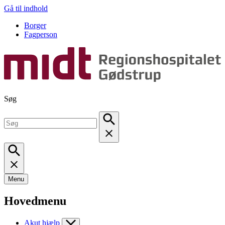
Gå til indhold
Borger
Fagperson
Søg
Menu
Hovedmenu
Akut hjælp