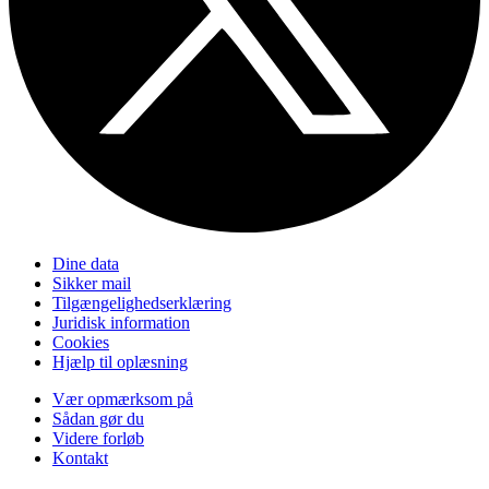
Dine data
Sikker mail
Tilgængelighedserklæring
Juridisk information
Cookies
Hjælp til oplæsning
Vær opmærksom på
Sådan gør du
Videre forløb
Kontakt