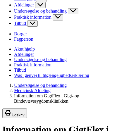
Afdelinger
Undersøgelse og behandling
Praktisk information
Tilbud
Borger
Fagperson
Akut hjælp
Afdelinger
Undersøgelse og behandling
Praktisk information
Tilbud
Was -genvej til tilgængelighedserklæring
Undersøgelse og behandling
Medicinsk Afdeling
Information om GigtFlex i Gigt- og
Bindevævssygdomsklinikken
Udskriv
Information om GigtFlex i