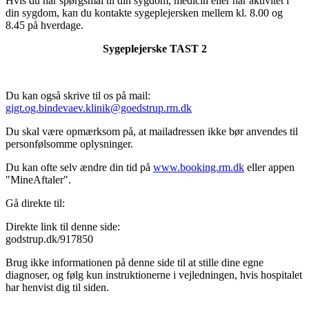
Hvis du har spørgsmål til din sygdom, medicin eller har aktivitet i
din sygdom, kan du kontakte sygeplejersken mellem kl. 8.00 og
8.45 på hverdage.
Sygeplejerske TAST 2
Du kan også skrive til os på mail:
gigt.og.bindevaev.klinik@goedstrup.rm.dk
Du skal være opmærksom på, at mailadressen ikke bør anvendes til
personfølsomme oplysninger.
Du kan ofte selv ændre din tid på
www.booking.rm.dk
eller appen
"MineAftaler".
Gå direkte til:
Direkte link til denne side:
godstrup.dk/917850
Brug ikke informationen på denne side til at stille dine egne
diagnoser, og følg kun instruktionerne i vejledningen, hvis hospitalet
har henvist dig til siden.