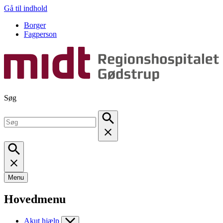
Gå til indhold
Borger
Fagperson
Søg
Menu
Hovedmenu
Akut hjælp