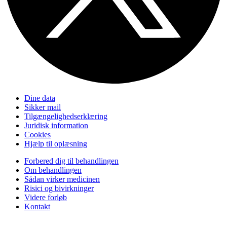
Dine data
Sikker mail
Tilgængelighedserklæring
Juridisk information
Cookies
Hjælp til oplæsning
Forbered dig til behandlingen
Om behandlingen
Sådan virker medicinen
Risici og bivirkninger
Videre forløb
Kontakt