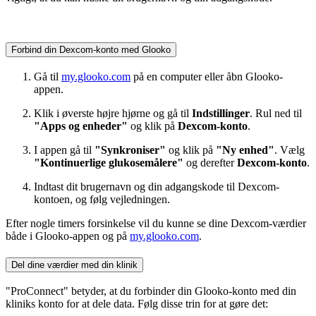
Forbind din Dexcom-konto med Glooko
Gå til
my.glooko.com
på en computer eller åbn Glooko-
appen.
Klik i øverste højre hjørne og gå til
Indstillinger
. Rul ned til
"Apps og enheder"
og klik på
Dexcom-konto
.
I appen gå til
"Synkroniser"
og klik på
"Ny enhed"
. Vælg
"Kontinuerlige glukosemålere"
og derefter
Dexcom-konto
.
Indtast dit brugernavn og din adgangskode til Dexcom-
kontoen, og følg vejledningen.
Efter nogle timers forsinkelse vil du kunne se dine Dexcom-værdier
både i Glooko-appen og på
my.glooko.com
.
Del dine værdier med din klinik
"ProConnect" betyder, at du forbinder din Glooko-konto med din
kliniks konto for at dele data. Følg disse trin for at gøre det: