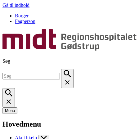
Gå til indhold
Borger
Fagperson
Søg
Menu
Hovedmenu
Akut hjælp