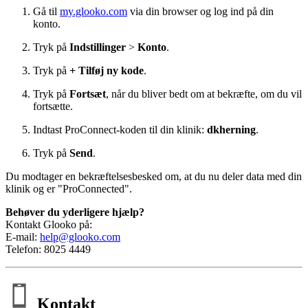
Gå til
my.glooko.com
via din browser og log ind på din
konto.
Tryk på
Indstillinger
>
Konto
.
Tryk på
+ Tilføj ny kode
.
Tryk på
Fortsæt
, når du bliver bedt om at bekræfte, om du vil
fortsætte.
Indtast ProConnect-koden til din klinik:
dkherning
.
Tryk på
Send
.
Du modtager en bekræftelsesbesked om, at du nu deler data med din
klinik og er "ProConnected".
Behøver du yderligere hjælp?
Kontakt Glooko på:
E-mail:
help@glooko.com
Telefon: 8025 4449
Kontakt