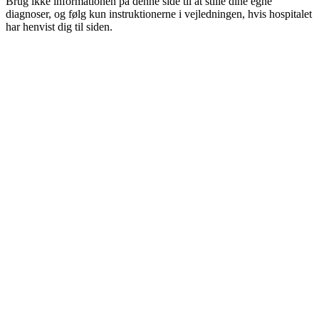
Brug ikke informationen på denne side til at stille dine egne
diagnoser, og følg kun instruktionerne i vejledningen, hvis hospitalet
har henvist dig til siden.