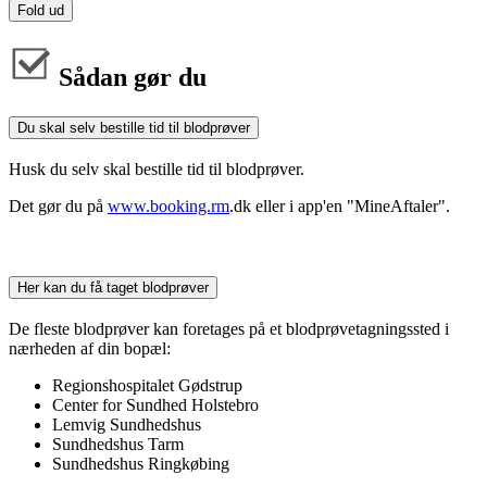
Fold ud
Sådan gør du
Du skal selv bestille tid til blodprøver
Husk du selv skal bestille tid til blodprøver.
Det gør du på
www.booking.rm
.dk eller i app'en "MineAftaler".
Her kan du få taget blodprøver
De fleste blodprøver kan foretages på et blodprøvetagningssted i
nærheden af din bopæl:
Regionshospitalet Gødstrup
Center for Sundhed Holstebro
Lemvig Sundhedshus
Sundhedshus Tarm
Sundhedshus Ringkøbing