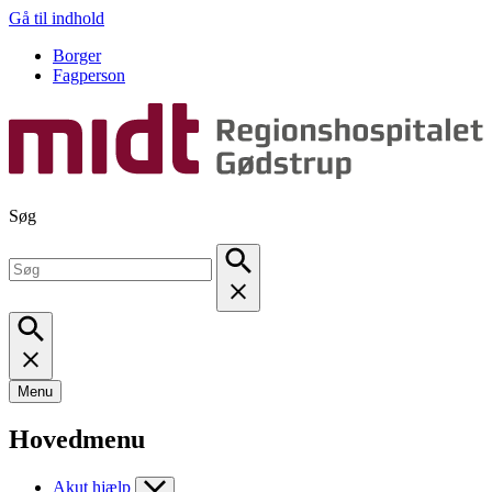
Gå til indhold
Borger
Fagperson
Søg
Menu
Hovedmenu
Akut hjælp