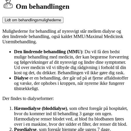
Om behandlingen
Lidt om behandlingsmulighederne
Mulighederne for behandling af nyresvigt står mellem dialyse og
den lindrende behandling, også kaldet MMU/Maximal Medicinsk
Uræmibehandling.
Den lindrende behandling (MMU)
: Du vil få den bedst
mulige behandling med medicin, der kan begrænse forværring
og følgevirkninger af dit nyresvigt og lindre dine symptomer.
Ud over medicin vil vi tilbyde dig rådgivning i forhold til din
kost og det, du drikker. Behandlingen vil ikke gøre dig rask.
Dialyse
er en behandling, der går ud på at fjerne affaldsstoffer
og væske, der ophobes i kroppen, når nyrerne ikke fungerer
tilstrækkeligt.
Der findes to dialyseformer:
Hæmodialyse (bloddialyse)
, som oftest foregår på hospitalet,
hvor du kommer ind til behandling 3 gange om ugen.
Hæmodialyse renser blodet ved, at blod fra blodbanen føres
over i en maskine, hvor der sidder et filter, der renser dit blod.
Posedialyse
, som foregår hjemme alle ugens 7 dage.