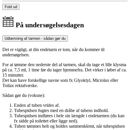
Fold ud
På undersøgelsesdagen
Udtømning af tarmen - sådan gør du
Det er vigtigt, at din endetarm er tom, når du kommer til
undersøgelsen.
For at tømme den nederste del af tarmen, skal du tage et lille klysma
på ca. 7,5 ml, 1 time før du tager hjemmefra. Det virker i løbet af ca.
15 minutter.
Det kan have forskellige navne som fx Glyoktyl, Microlax eller
Toilax rektalvæske.
Sådan gør du (voksne):
Enden af tuben vrides af.
Tubespidsen fugtes med en dråbe af tubens indhold.
Tubespidsen indføres i hele sin længde i endetarmen (du kan
fx sidde på toilettet eller ligge ned).
Tuben tømmes helt og holdes sammenklemt, når tubespidsen