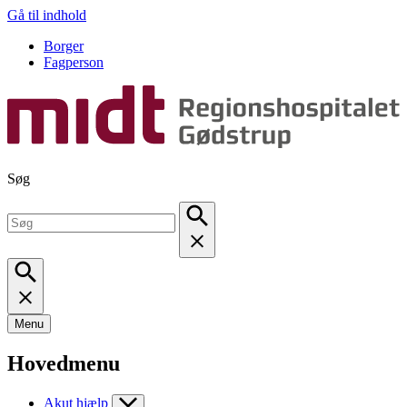
Gå til indhold
Borger
Fagperson
Søg
Menu
Hovedmenu
Akut hjælp