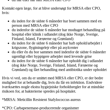
Kontakt egen læge, for at blive undersøgt for MRSA eller CPO,
hvis:
du inden for de sidste 6 måneder har boet sammen med en
person med MRSA eller CPO
du indenfor de sidste 6 måneder har modtaget behandling på
hospital eller klinik i udlandet (dog ikke Norge, Sverige,
Finland, Island, Færøerne og Grønland)
du inden for de sidste 6 måneder har haft ophold/arbejdet i
krigszone, flygtningelejr eller på asylcenter
du eller én du bor sammen med indenfor de sidste 6 måneder
ugentligt eller hyppigere arbejder med levende grise
du inden for de sidste 6 måneder har opholdt dig i udlandet
(dog ikke Norge, Sverige, Finland, Island, Færøerne og
Grønland) og fået behandling med antibiotika under opholdet
Hvis vi ved, om du er smittet med MRSA eller CPO, er der bedre
mulighed for at behandle dig, hvis du får en infektion. Endvidere
iværksættes nogle ekstra hygiejniske forholdsregler for at mindske
risikoen for, at bakterierne spredes på hospitalet.
*MRSA: Meticillin Resistent Stafylococcus aureus
*CPO: Carbapenemase-producerende organismer