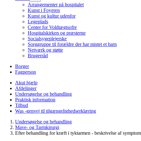
Arrangementer på hospitalet
Kunst i Foyeren
Kunst og kultur udenfor
Legeplads
Center for Voldtægtsofre
Hospitalskirken og præsterne
Socialsygeplejerske
Sorggruppe til forældre der har mistet et barn
Netværk og støtte
Brugerråd
Borger
Fagperson
Akut hjælp
Afdelinger
Undersøgelse og behandling
Praktisk information
Tilbud
Was -genvej til tilgængelighedserklæring
Undersøgelse og behandling
Mave- og Tarmkirurgi
Efter behandling for kræft i tyktarmen - beskrivelse af symptome