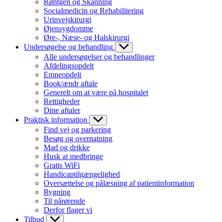
Røntgen og Skanning
Socialmedicin og Rehabilitering
Urinvejskirurgi
Øjensygdomme
Øre-, Næse- og Halskirurgi
Undersøgelse og behandling
Alle undersøgelser og behandlinger
Afdelingsopdelt
Emneopdelt
Book/ændr aftale
Generelt om at være på hospitalet
Rettigheder
Dine aftaler
Praktisk information
Find vej og parkering
Besøg og overnatning
Mad og drikke
Husk at medbringe
Gratis WiFi
Handicaptilgængelighed
Oversættelse og pålæsning af patientinformation
Rygning
Til pårørende
Derfor flager vi
Tilbud