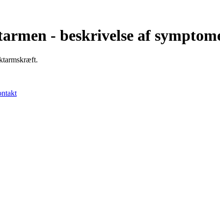
tarmen - beskrivelse af symptome
yktarmskræft.
ntakt