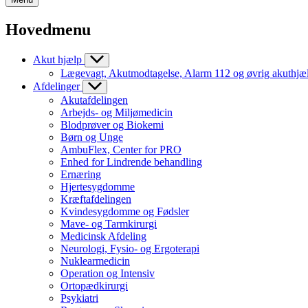
Hovedmenu
Akut hjælp
Lægevagt, Akutmodtagelse, Alarm 112 og øvrig akuthjæ
Afdelinger
Akutafdelingen
Arbejds- og Miljømedicin
Blodprøver og Biokemi
Børn og Unge
AmbuFlex, Center for PRO
Enhed for Lindrende behandling
Ernæring
Hjertesygdomme
Kræftafdelingen
Kvindesygdomme og Fødsler
Mave- og Tarmkirurgi
Medicinsk Afdeling
Neurologi, Fysio- og Ergoterapi
Nuklearmedicin
Operation og Intensiv
Ortopædkirurgi
Psykiatri