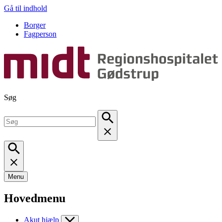
Gå til indhold
Borger
Fagperson
Søg
Menu
Hovedmenu
Akut hjælp