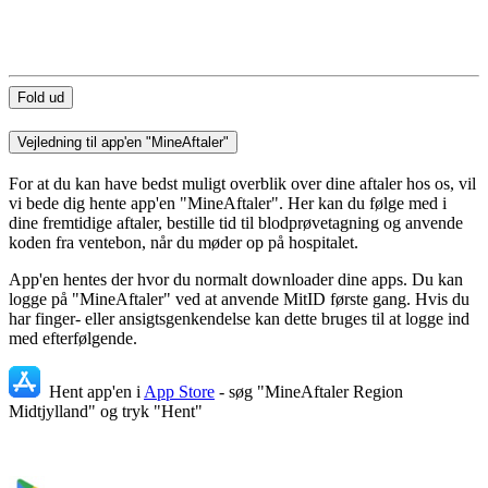
Fold ud
Vejledning til app'en "MineAftaler"
For at du kan have bedst muligt overblik over dine aftaler hos os, vil
vi bede dig hente app'en "MineAftaler". Her kan du følge med i
dine fremtidige aftaler, bestille tid til blodprøvetagning og anvende
koden fra ventebon, når du møder op på hospitalet.
App'en hentes der hvor du normalt downloader dine apps. Du kan
logge på "MineAftaler" ved at anvende MitID første gang. Hvis du
har finger- eller ansigtsgenkendelse kan dette bruges til at logge ind
med efterfølgende.
Hent app'en i
App Store
- søg "MineAftaler Region
Midtjylland" og tryk "Hent"