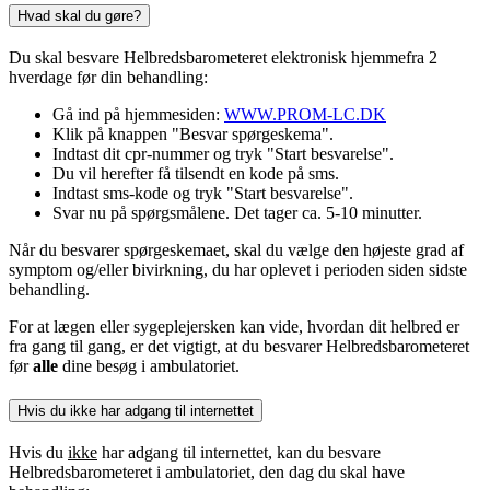
Hvad skal du gøre?
Du skal besvare Helbredsbarometeret elektronisk hjemmefra 2
hverdage før din behandling:
Gå ind på hjemmesiden:
WWW.PROM-LC.DK
Klik på knappen "Besvar spørgeskema".
Indtast dit cpr-nummer og tryk "Start besvarelse".
Du vil herefter få tilsendt en kode på sms.
Indtast sms-kode og tryk "Start besvarelse".
Svar nu på spørgsmålene. Det tager ca. 5-10 minutter.
Når du besvarer spørgeskemaet, skal du vælge den højeste grad af
symptom og/eller bivirkning, du har oplevet i perioden siden sidste
behandling.
For at lægen eller sygeplejersken kan vide, hvordan dit helbred er
fra gang til gang, er det vigtigt, at du besvarer Helbredsbarometeret
før
alle
dine besøg i ambulatoriet.
Hvis du ikke har adgang til internettet
Hvis du
ikke
har adgang til internettet, kan du besvare
Helbredsbarometeret i ambulatoriet, den dag du skal have