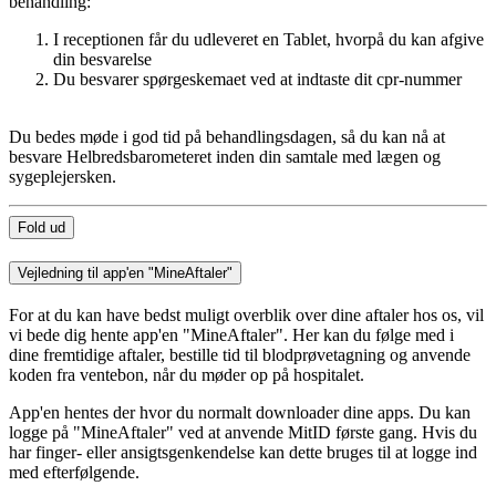
behandling:
I receptionen får du udleveret en Tablet, hvorpå du kan afgive
din besvarelse
Du besvarer spørgeskemaet ved at indtaste dit cpr-nummer
Du bedes møde i god tid på behandlingsdagen, så du kan nå at
besvare Helbredsbarometeret inden din samtale med lægen og
sygeplejersken.
Fold ud
Vejledning til app'en "MineAftaler"
For at du kan have bedst muligt overblik over dine aftaler hos os, vil
vi bede dig hente app'en "MineAftaler". Her kan du følge med i
dine fremtidige aftaler, bestille tid til blodprøvetagning og anvende
koden fra ventebon, når du møder op på hospitalet.
App'en hentes der hvor du normalt downloader dine apps. Du kan
logge på "MineAftaler" ved at anvende MitID første gang. Hvis du
har finger- eller ansigtsgenkendelse kan dette bruges til at logge ind
med efterfølgende.