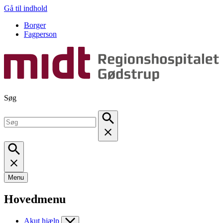
Gå til indhold
Borger
Fagperson
Søg
Menu
Hovedmenu
Akut hjælp