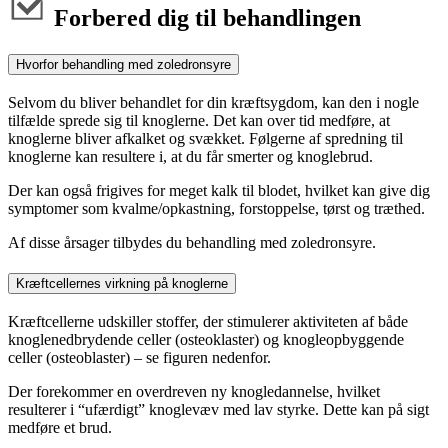
Forbered dig til behandlingen
Hvorfor behandling med zoledronsyre
Selvom du bliver behandlet for din kræftsygdom, kan den i nogle
tilfælde sprede sig til knoglerne. Det kan over tid medføre, at
knoglerne bliver afkalket og svækket. Følgerne af spredning til
knoglerne kan resultere i, at du får smerter og knoglebrud.
Der kan også frigives for meget kalk til blodet, hvilket kan give dig
symptomer som kvalme/opkastning, forstoppelse, tørst og træthed.
Af disse årsager tilbydes du behandling med zoledronsyre.
Kræftcellernes virkning på knoglerne
Kræftcellerne udskiller stoffer, der stimulerer aktiviteten af både
knoglenedbrydende celler (osteoklaster) og knogleopbyggende
celler (osteoblaster) – se figuren nedenfor.
Der forekommer en overdreven ny knogledannelse, hvilket
resulterer i “ufærdigt” knoglevæv med lav styrke. Dette kan på sigt
medføre et brud.