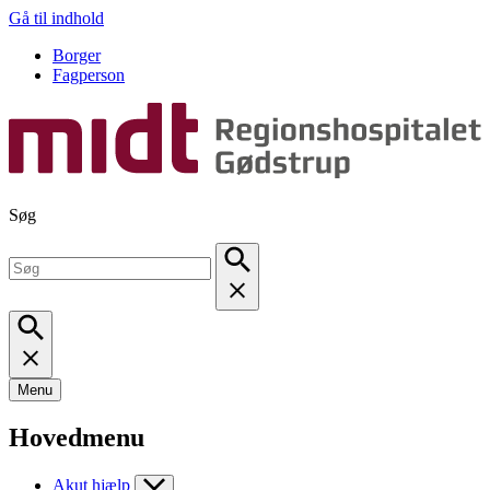
Gå til indhold
Borger
Fagperson
Søg
Menu
Hovedmenu
Akut hjælp