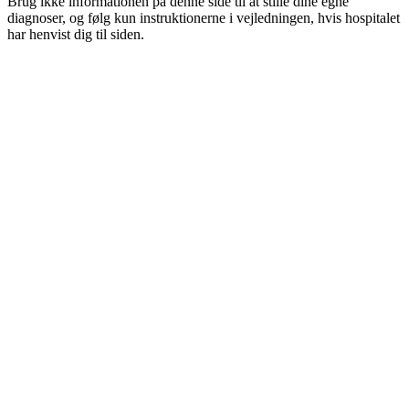
Brug ikke informationen på denne side til at stille dine egne
diagnoser, og følg kun instruktionerne i vejledningen, hvis hospitalet
har henvist dig til siden.