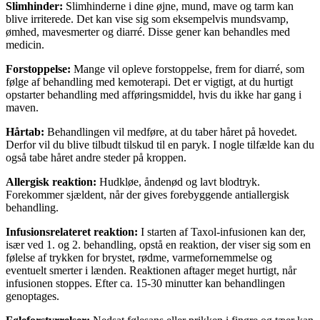
Slimhinder:
Slimhinderne i dine øjne, mund, mave og tarm kan
blive irriterede. Det kan vise sig som eksempelvis mundsvamp,
ømhed, mavesmerter og diarré. Disse gener kan behandles med
medicin.
Forstoppelse:
Mange vil opleve forstoppelse, frem for diarré, som
følge af behandling med kemoterapi. Det er vigtigt, at du hurtigt
opstarter behandling med afføringsmiddel, hvis du ikke har gang i
maven.
Hårtab:
Behandlingen vil medføre, at du taber håret på hovedet.
Derfor vil du blive tilbudt tilskud til en paryk. I nogle tilfælde kan du
også tabe håret andre steder på kroppen.
Allergisk reaktion:
Hudkløe, åndenød og lavt blodtryk.
Forekommer sjældent, når der gives forebyggende antiallergisk
behandling.
Infusionsrelateret reaktion:
I starten af Taxol-infusionen kan der,
især ved 1. og 2. behandling, opstå en reaktion, der viser sig som en
følelse af trykken for brystet, rødme, varmefornemmelse og
eventuelt smerter i lænden. Reaktionen aftager meget hurtigt, når
infusionen stoppes. Efter ca. 15-30 minutter kan behandlingen
genoptages.