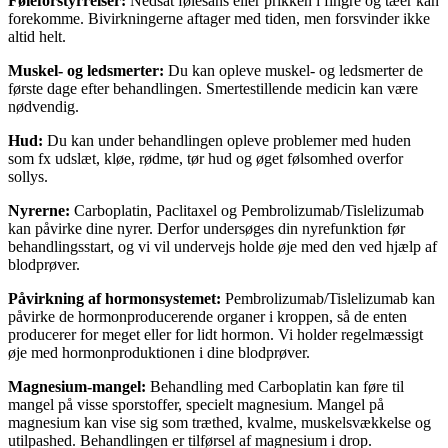
Føleforstyrrelser:
Nedsat følesans eller prikken i fingre og tæer kan
forekomme. Bivirkningerne aftager med tiden, men forsvinder ikke
altid helt.
Muskel- og ledsmerter:
Du kan opleve muskel- og ledsmerter de
første dage efter behandlingen. Smertestillende medicin kan være
nødvendig.
Hud:
Du kan under behandlingen opleve problemer med huden
som fx udslæt, kløe, rødme, tør hud og øget følsomhed overfor
sollys.
Nyrerne:
Carboplatin, Paclitaxel og Pembrolizumab/Tislelizumab
kan påvirke dine nyrer. Derfor undersøges din nyrefunktion før
behandlingsstart, og vi vil undervejs holde øje med den ved hjælp af
blodprøver.
Påvirkning af hormonsystemet:
Pembrolizumab/Tislelizumab kan
påvirke de hormonproducerende organer i kroppen, så de enten
producerer for meget eller for lidt hormon. Vi holder regelmæssigt
øje med hormonproduktionen i dine blodprøver.
Magnesium-mangel:
Behandling med Carboplatin kan føre til
mangel på visse sporstoffer, specielt magnesium. Mangel på
magnesium kan vise sig som træthed, kvalme, muskelsvækkelse og
utilpashed. Behandlingen er tilførsel af magnesium i drop.