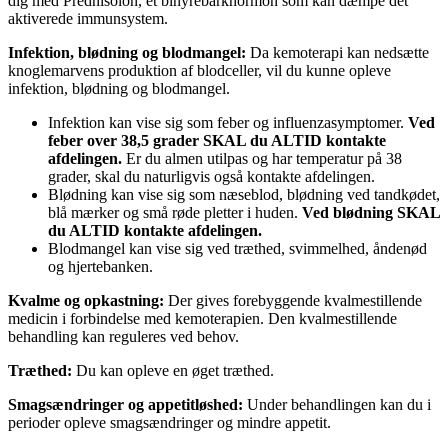
dig med Prednisolon, et binyrebarkhormon som kan dæmpe det
aktiverede immunsystem.
Infektion, blødning og blodmangel:
Da kemoterapi kan nedsætte
knoglemarvens produktion af blodceller, vil du kunne opleve
infektion, blødning og blodmangel.
Infektion kan vise sig som feber og influenzasymptomer.
Ved
feber over 38,5 grader SKAL du ALTID kontakte
afdelingen.
Er du almen utilpas og har temperatur på 38
grader, skal du naturligvis også kontakte afdelingen.
Blødning kan vise sig som næseblod, blødning ved tandkødet,
blå mærker og små røde pletter i huden.
Ved blødning SKAL
du ALTID kontakte afdelingen.
Blodmangel kan vise sig ved træthed, svimmelhed, åndenød
og hjertebanken.
Kvalme og opkastning:
Der gives forebyggende kvalmestillende
medicin i forbindelse med kemoterapien. Den kvalmestillende
behandling kan reguleres ved behov.
Træthed:
Du kan opleve en øget træthed.
Smagsændringer og appetitløshed:
Under behandlingen kan du i
perioder opleve smagsændringer og mindre appetit.