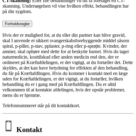
CT-skanning:
Efter fire behandlinger vil du få foretaget en CT-
skanning. Undersøgelsen vil vise hvilken effekt, behandlingen har
på din sygdom.
Forholdsregler
Hvis der er mulighed for, at du eller din partner kan blive gravid,
skal I anvende et sikkert svangerskabsforebyggende middel såsom
spiral, p-piller, p-stav, pplaster, p-ring eller p-sprøjte. Kvinder, der
ammer, skal ophøre med dette for at beskytte barnet. Hvis du tager
naturmedicin, kosttilskud eller anden medicin end den, der er
ordineret på Kræftafdelingen, er det vigtigt, at du fortæller det. Dette
skyldes, at det kan have betydning for effekten af den behandling,
du får på Kræftafdlingen. Hvis du kommer i kontakt med en læge
uden for Kræftafdelingen, er det vigtigt, at du fortæller, hvilken
behandling du er i gang med på Kræftafdlingen. Du er altid
velkommen til at kontakte afdelingen, hvis der opstår problemer,
mens du er hjemme.
Telefonnummeret står på dit kontaktkort.
Kontakt