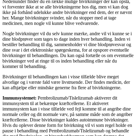
Nedenunder finder du en række mulige bivirkninger der kan opstå,
vi forventer ikke at se alle bivirkningerne hos dig, men vi kan dog
ikke på forhånd udelukke andre bivirkninger end dem, der er nævnt
her. Mange bivirkninger svinder, når du stopper med at tage
medicinen, men nogle vil kunne blive vedvarende.
Nogle bivirkninger vil du selv kunne mærke, andre vil vi kunne se i
dine blodprøver som tages to dage inden hver behandling. Inden vi
bestiller behandling til dig, sammenholder vi dine blodprøvesvar og
dine svar i det elektroniske spørgeskema, for at opspore eventuelle
bivirkninger til behandlingen. Du kan også fortælle os om eventuelle
bivirkninger ved at ringe til os inden behandling eller når du
kommer til behandling.
Bivirkninger til behandlingen kan i visse tilfælde blive meget
alvorlige og i værste fald være livstruende. Der findes medicin, der
kan afhjælpe eller mindske generne fra flere af bivirkningerne.
Immunsystemet:
Pembrolizumab/Tislelizumab aktiverer dit
immunsystem til at bekæmpe kræftcellerne. Et aktiveret
immunsystem kan i visse tilfælde ved fejl komme til at angribe dine
normale celler og dit normale væv, på samme måde som de angriber
kræftcellerne. Disse bivirkninger kaldes autoimmune bivirkninger.
Hvis du oplever denne form for bivirkning vil vi som regel holde en
pause i behandling med Pembrolizumab/Tislelizumab og behandle