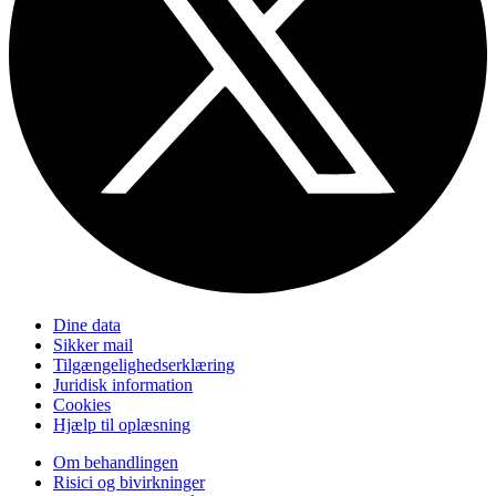
Dine data
Sikker mail
Tilgængelighedserklæring
Juridisk information
Cookies
Hjælp til oplæsning
Om behandlingen
Risici og bivirkninger