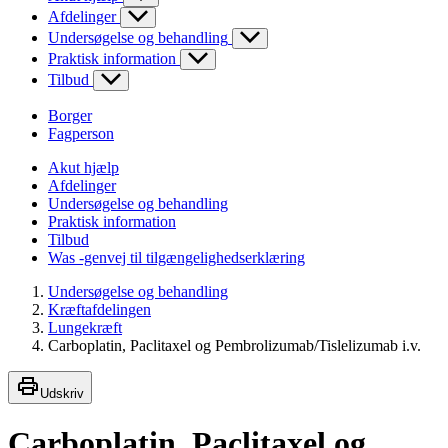
Afdelinger
Undersøgelse og behandling
Praktisk information
Tilbud
Borger
Fagperson
Akut hjælp
Afdelinger
Undersøgelse og behandling
Praktisk information
Tilbud
Was -genvej til tilgængelighedserklæring
Undersøgelse og behandling
Kræftafdelingen
Lungekræft
Carboplatin, Paclitaxel og Pembrolizumab/Tislelizumab i.v.
Udskriv
Carboplatin, Paclitaxel og