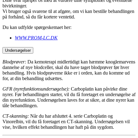
Dine svar hjælper os med at vurdere dine symptomer og eventuelle
bivirkninger.
Vi bruger også svarene til at afgøre, om vi kan bestille behandlingen
på forhånd, så du får kortere ventetid.
Du kan udfylde spørgeskemaet her:
WWW.PROM-LC.DK
Undersøgelser
Blodprøver:
Da kemoterapi midlertidigt kan hæmme knoglemarvens
dannelse af nye blodceller, skal du have taget blodprøver før hver
behandling. Hvis blodprøverne ikke er i orden, kan du komme ud
for, at din behandling udsættes.
GFR (nyrefunktionsundersøgelse):
Carboplatin kan påvirke dine
nyrer. Før behandlingen starter, vil du få foretaget en undersøgelse af
din nyrefunktion. Undersøgelsen laves for at sikre, at dine nyrer kan
tåle behandlingen.
CT-skanning:
Når du har afsluttet 4. serie Carboplatin og
Vinorelbin, vil du få foretaget en CT-skanning. Undersøgelsen vil
vise, hvilken effekt behandlingen har haft på din sygdom.