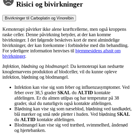
Risici og bivirkninger
Bivirkninger til Carboplatin og Vinorelbin
Kemoterapi påvirker ikke alene kræftcellerne, men også kroppens
raske celler. Denne påvirkning betyder, at der kan komme
bivirkninger. I det følgende beskrives kort de mest almindelige
bivirkninger, der kan forekomme i forbindelse med din behandling.
For yderligere information henvises til
hjemmesidens afsnit om
bivirkninger
.
Infektion, blødning og blodmangel:
Da kemoterapi kan nedsætte
knoglemarvens produktion af blodceller, vil du kunne opleve
infektion, blødning og blodmangel.
Infektion kan vise sig som feber og influenzasymptomer. Ved
feber over 38,5 grader
SKAL
du
ALTID
kontakte
afdelingen. Er du almen utilpas og har temperatur på 38
grader, skal du naturligvis også kontakte afdelingen.
Blødning kan vise sig som næseblod, blødning ved tandkødet,
blå mærker og små røde pletter i huden. Ved blødning
SKAL
du
ALTID
kontakte afdelingen.
Blodmangel kan vise sig ved træthed, svimmelhed, åndenød
og hjertebanken.