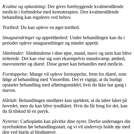
Kvalme og opkastning:
Der gives forebyggende kvalmestillende
medicin i forbindelse med kemoterapien. Den kvalmestillende
behandling kan reguleres ved behov.
Træthed:
Du kan opleve en øget træthed.
Smagsændringer og appetitløshed:
Under behandlingen kan du i
perioder opleve smagsændringer og mindre appetit.
Slimhinder:
Slimhinderne i dine øjne, mund, mave og tarm kan blive
irriterede. Det kan vise sig som eksempelvis mundsvamp, ømhed,
mavesmerter og diarré. Disse gener kan behandles med medicin.
Forstoppelse:
Mange vil opleve forstoppelse, frem for diarré, som
følge af behandling med Vinorelbin. Det er vigtigt, at du hurtigt
opstarter behandling med afføringsmiddel, hvis du ikke har gang i
maven.
Hårtab:
Behandlingen medfører kun sjældent, at du taber håret på
hovedet, men du kan blive tyndhåret. Hvis du får brug for det, kan
du få tilskud til en paryk.
Nyrerne:
Carboplatin kan påvirke dine nyrer. Derfor undersøges din
nyrefunktion før behandlingsstart, og vi vil undervejs holde øje med
den ved hjælp af blodprøver.