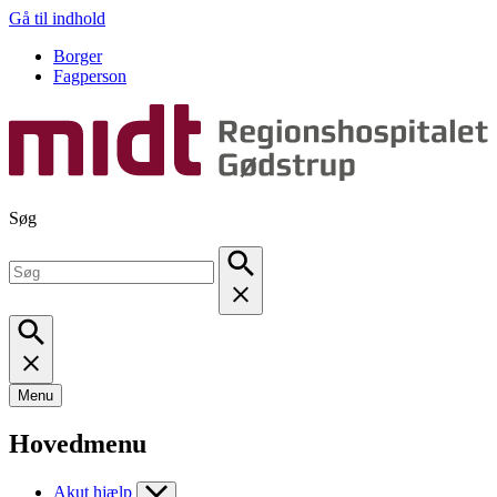
Gå til indhold
Borger
Fagperson
Søg
Menu
Hovedmenu
Akut hjælp