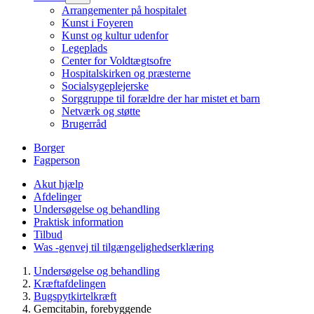
Arrangementer på hospitalet
Kunst i Foyeren
Kunst og kultur udenfor
Legeplads
Center for Voldtægtsofre
Hospitalskirken og præsterne
Socialsygeplejerske
Sorggruppe til forældre der har mistet et barn
Netværk og støtte
Brugerråd
Borger
Fagperson
Akut hjælp
Afdelinger
Undersøgelse og behandling
Praktisk information
Tilbud
Was -genvej til tilgængelighedserklæring
Undersøgelse og behandling
Kræftafdelingen
Bugspytkirtelkræft
Gemcitabin, forebyggende