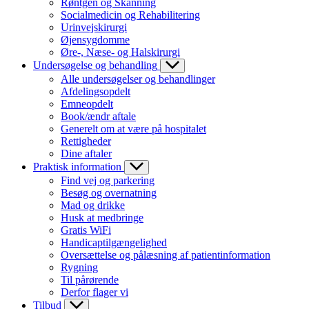
Røntgen og Skanning
Socialmedicin og Rehabilitering
Urinvejskirurgi
Øjensygdomme
Øre-, Næse- og Halskirurgi
Undersøgelse og behandling
Alle undersøgelser og behandlinger
Afdelingsopdelt
Emneopdelt
Book/ændr aftale
Generelt om at være på hospitalet
Rettigheder
Dine aftaler
Praktisk information
Find vej og parkering
Besøg og overnatning
Mad og drikke
Husk at medbringe
Gratis WiFi
Handicaptilgængelighed
Oversættelse og pålæsning af patientinformation
Rygning
Til pårørende
Derfor flager vi
Tilbud