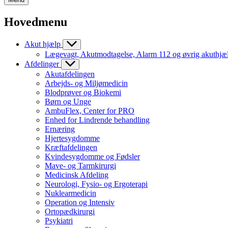
Hovedmenu
Akut hjælp
Lægevagt, Akutmodtagelse, Alarm 112 og øvrig akuthjæ
Afdelinger
Akutafdelingen
Arbejds- og Miljømedicin
Blodprøver og Biokemi
Børn og Unge
AmbuFlex, Center for PRO
Enhed for Lindrende behandling
Ernæring
Hjertesygdomme
Kræftafdelingen
Kvindesygdomme og Fødsler
Mave- og Tarmkirurgi
Medicinsk Afdeling
Neurologi, Fysio- og Ergoterapi
Nuklearmedicin
Operation og Intensiv
Ortopædkirurgi
Psykiatri