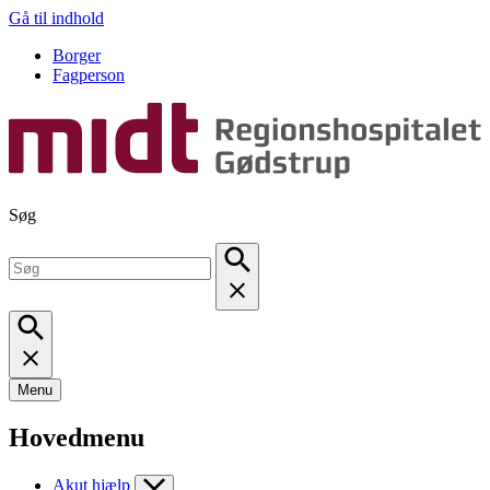
Gå til indhold
Borger
Fagperson
Søg
Menu
Hovedmenu
Akut hjælp