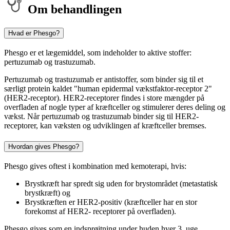
Om behandlingen
Hvad er Phesgo?
Phesgo er et lægemiddel, som indeholder to aktive stoffer:
pertuzumab og trastuzumab.
Pertuzumab og trastuzumab er antistoffer, som binder sig til et
særligt protein kaldet "human epidermal vækstfaktor-receptor 2"
(HER2-receptor). HER2-receptorer findes i store mængder på
overfladen af nogle typer af kræftceller og stimulerer deres deling og
vækst. Når pertuzumab og trastuzumab binder sig til HER2-
receptorer, kan væksten og udviklingen af kræftceller bremses.
Hvordan gives Phesgo?
Phesgo gives oftest i kombination med kemoterapi, hvis:
Brystkræft har spredt sig uden for brystområdet (metastatisk
brystkræft) og
Brystkræften er HER2-positiv (kræftceller har en stor
forekomst af HER2- receptorer på overfladen).
Phesgo gives som en indsprøjtning under huden hver 3. uge.