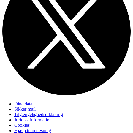
Dine data
Sikker mail
Tilgængelighedserklæring
Juridisk information
Cookies
Hjælp til oplæsning