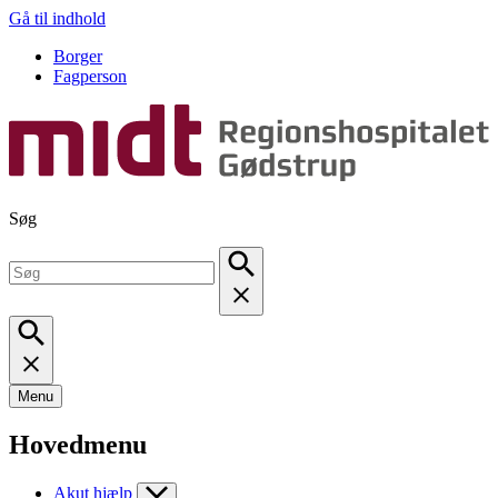
Gå til indhold
Borger
Fagperson
Søg
Menu
Hovedmenu
Akut hjælp