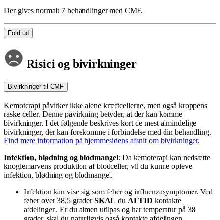
Der gives normalt 7 behandlinger med CMF.
Fold ud
Risici og bivirkninger
Bivirkninger til CMF
Kemoterapi påvirker ikke alene kræftcellerne, men også kroppens
raske celler. Denne påvirkning betyder, at der kan komme
bivirkninger. I det følgende beskrives kort de mest almindelige
bivirkninger, der kan forekomme i forbindelse med din behandling.
Find mere information på hjemmesidens afsnit om bivirkninger
.
Infektion, blødning og blodmangel
: Da kemoterapi kan nedsætte
knoglemarvens produktion af blodceller, vil du kunne opleve
infektion, blødning og blodmangel.
Infektion kan vise sig som feber og influenzasymptomer. Ved
feber over 38,5 grader
SKAL
du
ALTID
kontakte
afdelingen. Er du almen utilpas og har temperatur på 38
grader, skal du naturligvis også kontakte afdelingen.