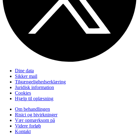
Dine data
Sikker mail
Tilgængelighedserklæring
Juridisk information
Cookies
Hjælp til oplæsning
Om behandlingen
Risici og bivirkninger
Vær opmærksom på
Videre forløb
Kontakt