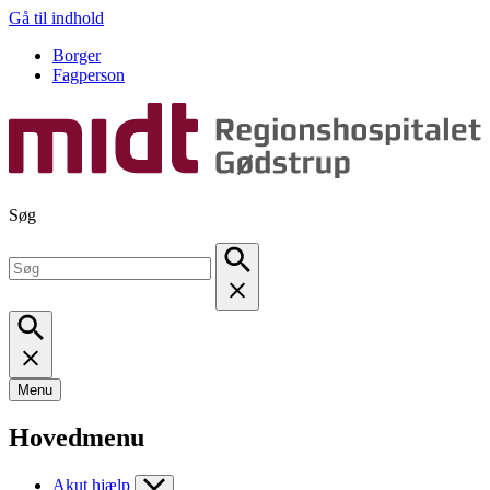
Gå til indhold
Borger
Fagperson
Søg
Menu
Hovedmenu
Akut hjælp