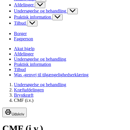
Afdelinger
Undersøgelse og behandling
Praktisk information
Tilbud
Borger
Fagperson
Akut hjælp
Afdelinger
Undersøgelse og behandling
Praktisk information
Tilbud
Was -genvej til tilgængelighedserklæring
Undersøgelse og behandling
Kræftafdelingen
Brystkræft
CMF (i.v.)
Udskriv
CMF (i.v.)