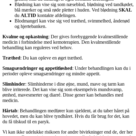
Blødning kan vise sig som næseblod, blødning ved tandkødet,
blå mærker og små røde pletter i huden. Ved blødning
SKAL
du
ALTID
kontakte afdelingen.
Blodmangel kan vise sig ved træthed, svimmelhed, åndenød
og hjertebanken.
Kvalme og opkastning
: Der gives forebyggende kvalmestillende
medicin i forbindelse med kemoterapien. Den kvalmestillende
behandling kan reguleres ved behov.
Træthed
: Du kan opleve en øget træthed.
Smagsændringer og appetitløshed
: Under behandlingen kan du i
perioder opleve smagsændringer og mindre appetit.
Slimhinder
: Slimhinderne i dine øjne, mund, mave og tarm kan
blive irriterede. Det kan vise sig som eksempelvis mundsvamp,
ømhed, mavesmerter og diarré. Disse gener kan behandles med
medicin.
Hårtab
: Behandlingen medfører kun sjældent, at du taber håret på
hovedet, men du kan blive tyndhåret. Hvis du får brug for det, kan
du få tilskud til en paryk.
Vi kan ikke udelukke risikoen for andre bivirkninger end de, der her