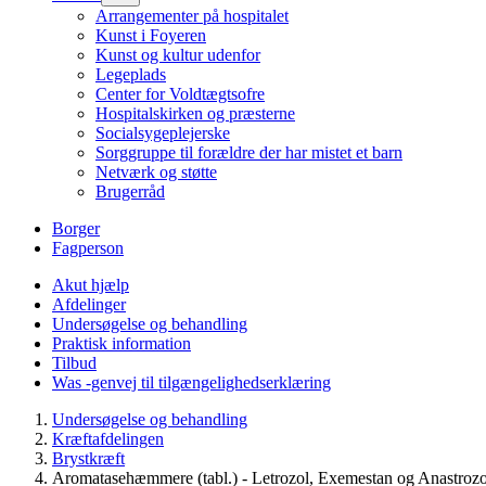
Arrangementer på hospitalet
Kunst i Foyeren
Kunst og kultur udenfor
Legeplads
Center for Voldtægtsofre
Hospitalskirken og præsterne
Socialsygeplejerske
Sorggruppe til forældre der har mistet et barn
Netværk og støtte
Brugerråd
Borger
Fagperson
Akut hjælp
Afdelinger
Undersøgelse og behandling
Praktisk information
Tilbud
Was -genvej til tilgængelighedserklæring
Undersøgelse og behandling
Kræftafdelingen
Brystkræft
Aromatasehæmmere (tabl.) - Letrozol, Exemestan og Anastrozo