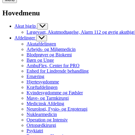
Hovedmenu
Akut hjælp
Lægevagt, Akutmodtagelse, Alarm 112 og øvrig akuthjæ
Afdelinger
Akutafdelingen
Arbejds- og Miljømedicin
Blodprøver og Biokemi
Børn og Unge
AmbuFlex, Center for PRO
Enhed for Lindrende behandling
Ernæring
Hjertesygdomme
Kræftafdelingen
Kvindesygdomme og Fødsler
Mave- og Tarmkirurgi
Medicinsk Afdeling
Neurologi, Fysio- og Ergoterapi
Nuklearmedicin
Operation og Intensiv
Ortopædkirurgi
Psykiatri