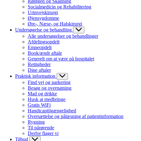
Røntgen og Skanning
Socialmedicin og Rehabilitering
Urinvejskirurgi
Øjensygdomme
Øre-, Næse- og Halskirurgi
Undersøgelse og behandling
Alle undersøgelser og behandlinger
Afdelingsopdelt
Emneopdelt
Book/ændr aftale
Generelt om at være på hospitalet
Rettigheder
Dine aftaler
Praktisk information
Find vej og parkering
Besøg og overnatning
Mad og drikke
Husk at medbringe
Gratis WiFi
Handicaptilgængelighed
Oversættelse og pålæsning af patientinformation
Rygning
Til pårørende
Derfor flager vi
Tilbud