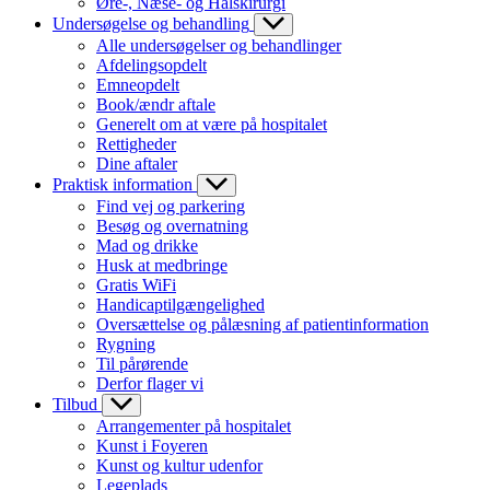
Øre-, Næse- og Halskirurgi
Undersøgelse og behandling
Alle undersøgelser og behandlinger
Afdelingsopdelt
Emneopdelt
Book/ændr aftale
Generelt om at være på hospitalet
Rettigheder
Dine aftaler
Praktisk information
Find vej og parkering
Besøg og overnatning
Mad og drikke
Husk at medbringe
Gratis WiFi
Handicaptilgængelighed
Oversættelse og pålæsning af patientinformation
Rygning
Til pårørende
Derfor flager vi
Tilbud
Arrangementer på hospitalet
Kunst i Foyeren
Kunst og kultur udenfor
Legeplads