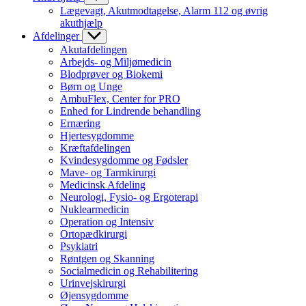
Lægevagt, Akutmodtagelse, Alarm 112 og øvrig
akuthjælp
Afdelinger
Akutafdelingen
Arbejds- og Miljømedicin
Blodprøver og Biokemi
Børn og Unge
AmbuFlex, Center for PRO
Enhed for Lindrende behandling
Ernæring
Hjertesygdomme
Kræftafdelingen
Kvindesygdomme og Fødsler
Mave- og Tarmkirurgi
Medicinsk Afdeling
Neurologi, Fysio- og Ergoterapi
Nuklearmedicin
Operation og Intensiv
Ortopædkirurgi
Psykiatri
Røntgen og Skanning
Socialmedicin og Rehabilitering
Urinvejskirurgi
Øjensygdomme