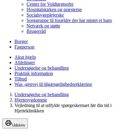
Center for Voldtægtsofre
Hospitalskirken og præsterne
Socialsygeplejerske
Sorggruppe til forældre der har mistet et barn
Netværk og støtte
Brugerråd
Borger
Fagperson
Akut hjælp
Afdelinger
Undersøgelse og behandling
Praktisk information
Tilbud
Was -genvej til tilgængelighedserklæring
Undersøgelse og behandling
Hjertesygdomme
Vejledning til at udfylde spørgeskemaet før din tid i
Hjerteklinikken
Udskriv