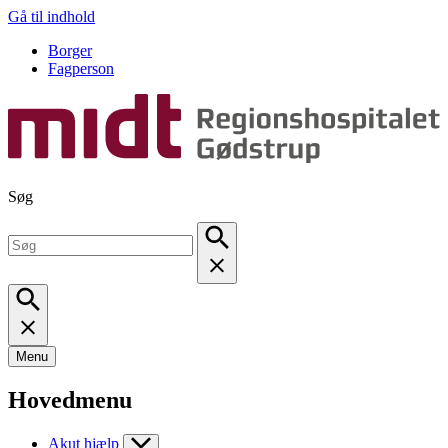
Gå til indhold
Borger
Fagperson
Søg
Menu
Hovedmenu
Akut hjælp