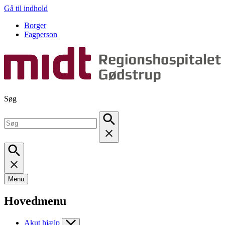
Gå til indhold
Borger
Fagperson
Søg
Menu
Hovedmenu
Akut hjælp