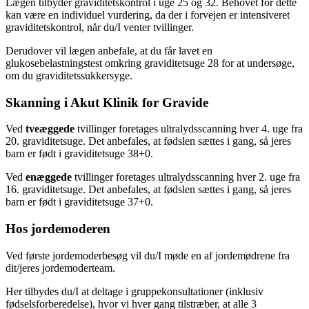
Lægen tilbyder graviditetskontrol i uge 25 og 32. Behovet for dette
kan være en individuel vurdering, da der i forvejen er intensiveret
graviditetskontrol, når du/I venter tvillinger.
Derudover vil lægen anbefale, at du får lavet en
glukosebelastningstest omkring graviditetsuge 28 for at undersøge,
om du graviditetssukkersyge.
Skanning i Akut Klinik for Gravide
Ved
tveæggede
tvillinger foretages ultralydsscanning hver 4. uge fra
20. graviditetsuge. Det anbefales, at fødslen sættes i gang, så jeres
barn er født i graviditetsuge 38+0.
Ved
enæggede
tvillinger foretages ultralydsscanning hver 2. uge fra
16. graviditetsuge. Det anbefales, at fødslen sættes i gang, så jeres
barn er født i graviditetsuge 37+0.
Hos jordemoderen
Ved første jordemoderbesøg vil du/I møde en af jordemødrene fra
dit/jeres jordemoderteam.
Her tilbydes du/I at deltage i gruppekonsultationer (inklusiv
fødselsforberedelse), hvor vi hver gang tilstræber, at alle 3