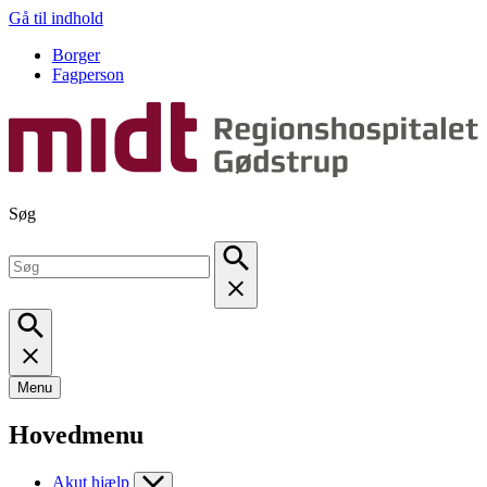
Gå til indhold
Borger
Fagperson
Søg
Menu
Hovedmenu
Akut hjælp