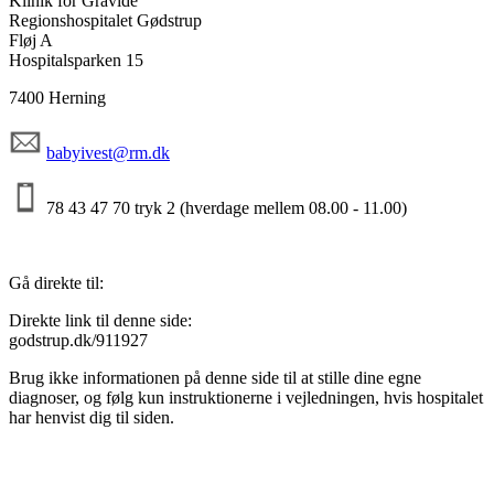
Klinik for Gravide
Regionshospitalet Gødstrup
Fløj A
Hospitalsparken 15
7400 Herning
babyivest@rm.dk
78 43 47 70 tryk 2 (hverdage mellem 08.00 - 11.00)
Gå direkte til:
Direkte link til denne side:
godstrup.dk/911927
Brug ikke informationen på denne side til at stille dine egne
diagnoser, og følg kun instruktionerne i vejledningen, hvis hospitalet
har henvist dig til siden.