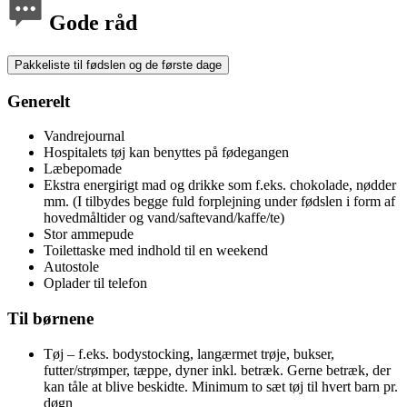
Gode råd
Pakkeliste til fødslen og de første dage
Generelt
Vandrejournal
Hospitalets tøj kan benyttes på fødegangen
Læbepomade
Ekstra energirigt mad og drikke som f.eks. chokolade, nødder
mm. (I tilbydes begge fuld forplejning under fødslen i form af
hovedmåltider og vand/saftevand/kaffe/te)
Stor ammepude
Toilettaske med indhold til en weekend
Autostole
Oplader til telefon
Til børnene
Tøj – f.eks. bodystocking, langærmet trøje, bukser,
futter/strømper, tæppe, dyner inkl. betræk. Gerne betræk, der
kan tåle at blive beskidte. Minimum to sæt tøj til hvert barn pr.
døgn