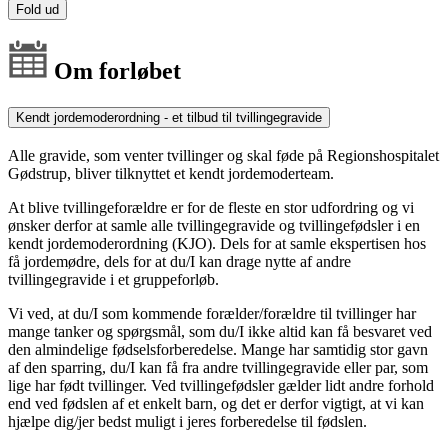
Fold ud
Om forløbet
Kendt jordemoderordning - et tilbud til tvillingegravide
Alle gravide, som venter tvillinger og skal føde på Regionshospitalet
Gødstrup, bliver tilknyttet et kendt jordemoderteam.
At blive tvillingeforældre er for de fleste en stor udfordring og vi
ønsker derfor at samle alle tvillingegravide og tvillingefødsler i en
kendt jordemoderordning (KJO). Dels for at samle ekspertisen hos
få jordemødre, dels for at du/I kan drage nytte af andre
tvillingegravide i et gruppeforløb.
Vi ved, at du/I som kommende forælder/forældre til tvillinger har
mange tanker og spørgsmål, som du/I ikke altid kan få besvaret ved
den almindelige fødselsforberedelse. Mange har samtidig stor gavn
af den sparring, du/I kan få fra andre tvillingegravide eller par, som
lige har født tvillinger. Ved tvillingefødsler gælder lidt andre forhold
end ved fødslen af et enkelt barn, og det er derfor vigtigt, at vi kan
hjælpe dig/jer bedst muligt i jeres forberedelse til fødslen.