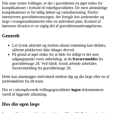
Når man venter tvillinger, er der i graviditeten en øget risiko for
komplikationer i forhold til enkeltgraviditeter. De mest almindelige
komplikationer er for tidlig fødsel og væksthæmning. Derfor
intensiveres graviditetsomsorgen, der foregår hos jordemoder og
læge i svangreambulatoriet efter en individuel plan. Kontrol af
børnenes tilvækst er en vigtig del af graviditetsundersøgelserne.
Generelt
Let fysisk aktivitet og motion såsom svømning kan tilrådes,
såfremt plukkeveer ikke tiltager derved.
På grund af øget risiko for at føde for tidligt er det som
udgangspunkt vores anbefaling, at du
fraværsmeldes
fra
graviditetsuge 28. Ved hårdt, fysisk arbejde anbefales
fraværsmelding fra graviditetsuge 20.
Dette kan planlægges individuelt mellem dig og din læge eller en af
jordemødrene fra dit team.
Der er i ukomplicerede tvillingegraviditeter
ingen
dokumenteret
værdi af liggende aflastning.
Hos din egen læge