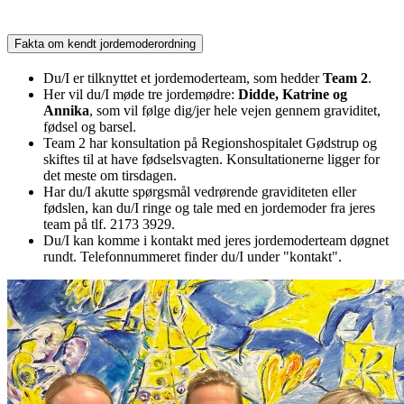
Fakta om kendt jordemoderordning
Du/I er tilknyttet et jordemoderteam, som hedder
Team 2
.
Her vil du/I møde tre jordemødre:
Didde, Katrine og
Annika
, som vil følge dig/jer hele vejen gennem graviditet,
fødsel og barsel.
Team 2 har konsultation på Regionshospitalet Gødstrup og
skiftes til at have fødselsvagten. Konsultationerne ligger for
det meste om tirsdagen.
Har du/I akutte spørgsmål vedrørende graviditeten eller
fødslen, kan du/I ringe og tale med en jordemoder fra jeres
team på tlf. 2173 3929.
Du/I kan komme i kontakt med jeres jordemoderteam døgnet
rundt. Telefonnummeret finder du/I under "kontakt".