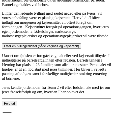
fødselslæger, plejepersonale og en afdelingsjordemoder på stuen.
Børnelæge kaldes ved behov.
Ligger den ledende tvilling med sædet nedad eller på tværs, vil
vores anbefaling være et planlagt kejsersnit. Her vil du/I blive
indlagt om morgenen og kejsersnittet vil oftest foregå om
formiddagen. Kejsersnittet foregår på operationsgangen, hvor jeres
egen jordemoder, 2 fødselslæger, narkoselæge,
narkosesygeplejersker og operationssygeplejersker vil være tilstede.
Efter en tvillingefødsel (både vaginalt og kejsersnit)
Uanset om fødslen er foregået vaginalt eller ved kejsersnit tilbydes I
indlæggelse på barselsafdelingen efter fødslen. Barselsgangen i
Herning har plads til 23 familier, som alle har enestuer. Personalet vil
hjælpe jer til en god start med jeres tvillinger. Her bliver I vejledt i
pasning af to børn samt i forskellige muligheder omkring ernæring
af børnene.
Jeres kendte jordemoder fra Team 2 vil efter fødslen tale med jer om
jeres fødselsforløb og om, hvordan I har oplevet det.
Fold ud