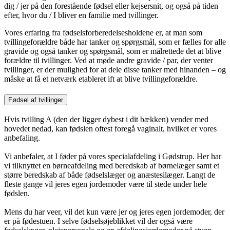
dig / jer på den forestående fødsel eller kejsersnit, og også på tiden
efter, hvor du / I bliver en familie med tvillinger.
Vores erfaring fra fødselsforberedelsesholdene er, at man som
tvillingeforældre både har tanker og spørgsmål, som er fælles for alle
gravide og også tanker og spørgsmål, som er målrettede det at blive
forældre til tvillinger. Ved at møde andre gravide / par, der venter
tvillinger, er der mulighed for at dele disse tanker med hinanden – og
måske at få et netværk etableret ift at blive tvillingeforældre.
Fødsel af tvillinger
Hvis tvilling A (den der ligger dybest i dit bækken) vender med
hovedet nedad, kan fødslen oftest foregå vaginalt, hvilket er vores
anbefaling.
Vi anbefaler, at I føder på vores specialafdeling i Gødstrup. Her har
vi tilknyttet en børneafdeling med beredskab af børnelæger samt et
større beredskab af både fødselslæger og anæstesilæger. Langt de
fleste gange vil jeres egen jordemoder være til stede under hele
fødslen.
Mens du har veer, vil det kun være jer og jeres egen jordemoder, der
er på fødestuen. I selve fødselsøjeblikket vil der også være