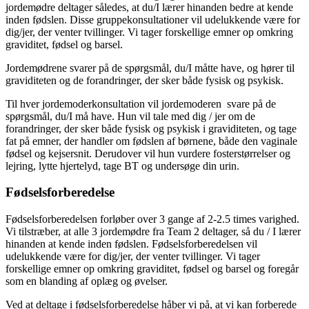
jordemødre deltager således, at du/I lærer hinanden bedre at kende
inden fødslen. Disse gruppekonsultationer vil udelukkende være for
dig/jer, der venter tvillinger. Vi tager forskellige emner op omkring
graviditet, fødsel og barsel.
Jordemødrene svarer på de spørgsmål, du/I måtte have, og hører til
graviditeten og de forandringer, der sker både fysisk og psykisk.
Til hver jordemoderkonsultation vil jordemoderen svare på de
spørgsmål, du/I må have. Hun vil tale med dig / jer om de
forandringer, der sker både fysisk og psykisk i graviditeten, og tage
fat på emner, der handler om fødslen af børnene, både den vaginale
fødsel og kejsersnit. Derudover vil hun vurdere fosterstørrelser og
lejring, lytte hjertelyd, tage BT og undersøge din urin.
Fødselsforberedelse
Fødselsforberedelsen forløber over 3 gange af 2-2.5 times varighed.
Vi tilstræber, at alle 3 jordemødre fra Team 2 deltager, så du / I lærer
hinanden at kende inden fødslen. Fødselsforberedelsen vil
udelukkende være for dig/jer, der venter tvillinger. Vi tager
forskellige emner op omkring graviditet, fødsel og barsel og foregår
som en blanding af oplæg og øvelser.
Ved at deltage i fødselsforberedelse håber vi på, at vi kan forberede