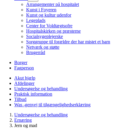
Arrangementer på hospitalet
Kunst i Foyeren
Kunst og kultur udenfor
Legeplads
Center for Voldtægtsofre
Hospitalskirken og præsterne
Socialsygeplejerske
Sorggruppe til forældre der har mistet et barn
Netværk og støtte
Brugerråd
Borger
Fagperson
Akut hjælp
Afdelinger
Undersøgelse og behandling
Praktisk information
Tilbud
Was -genvej til tilgængelighedserklæring
Undersøgelse og behandling
Ernæring
Jern og mad