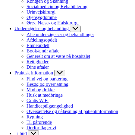
Røntgen og Skanning
Socialmedicin og Rehabilitering
Urinvejskirurgi
Øjensygdomme
Øre-, Næse- og Halskirurgi
Undersøgelse og behandling
Alle undersøgelser og behandlinger
Afdelingsopdelt
Emneopdelt
Book/ændr aftale
Generelt om at være på hospitalet
Rettigheder
Dine aftaler
Praktisk information
Find vej og parkering
Besøg og overnatning
Mad og drikke
Husk at medbringe
Gratis WiFi
Handicaptilgængelighed
Oversættelse og pålæsning af patientinformation
Rygning
Til pårørende
Derfor flager vi
Tilbud