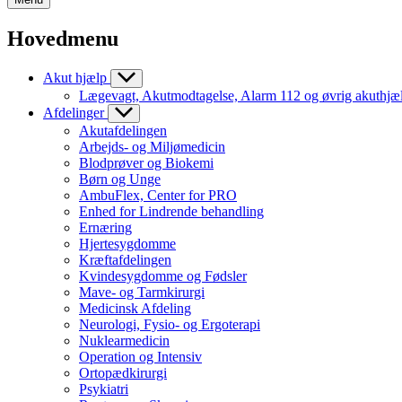
Hovedmenu
Akut hjælp
Lægevagt, Akutmodtagelse, Alarm 112 og øvrig akuthjæ
Afdelinger
Akutafdelingen
Arbejds- og Miljømedicin
Blodprøver og Biokemi
Børn og Unge
AmbuFlex, Center for PRO
Enhed for Lindrende behandling
Ernæring
Hjertesygdomme
Kræftafdelingen
Kvindesygdomme og Fødsler
Mave- og Tarmkirurgi
Medicinsk Afdeling
Neurologi, Fysio- og Ergoterapi
Nuklearmedicin
Operation og Intensiv
Ortopædkirurgi
Psykiatri