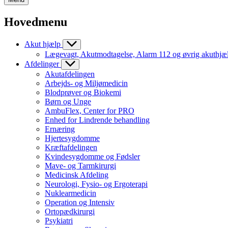
Hovedmenu
Akut hjælp
Lægevagt, Akutmodtagelse, Alarm 112 og øvrig akuthjæ
Afdelinger
Akutafdelingen
Arbejds- og Miljømedicin
Blodprøver og Biokemi
Børn og Unge
AmbuFlex, Center for PRO
Enhed for Lindrende behandling
Ernæring
Hjertesygdomme
Kræftafdelingen
Kvindesygdomme og Fødsler
Mave- og Tarmkirurgi
Medicinsk Afdeling
Neurologi, Fysio- og Ergoterapi
Nuklearmedicin
Operation og Intensiv
Ortopædkirurgi
Psykiatri