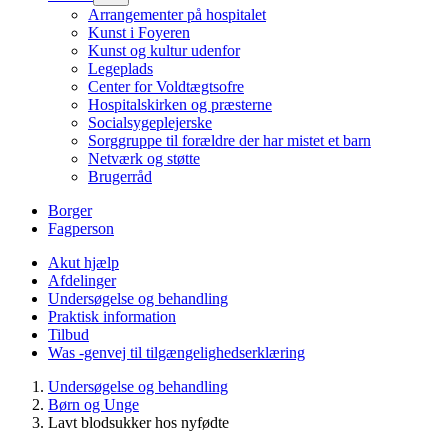
Arrangementer på hospitalet
Kunst i Foyeren
Kunst og kultur udenfor
Legeplads
Center for Voldtægtsofre
Hospitalskirken og præsterne
Socialsygeplejerske
Sorggruppe til forældre der har mistet et barn
Netværk og støtte
Brugerråd
Borger
Fagperson
Akut hjælp
Afdelinger
Undersøgelse og behandling
Praktisk information
Tilbud
Was -genvej til tilgængelighedserklæring
Undersøgelse og behandling
Børn og Unge
Lavt blodsukker hos nyfødte