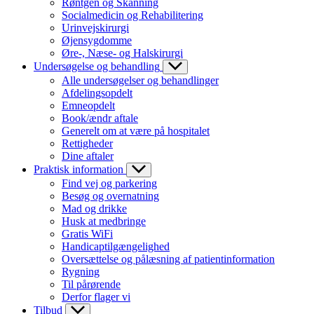
Røntgen og Skanning
Socialmedicin og Rehabilitering
Urinvejskirurgi
Øjensygdomme
Øre-, Næse- og Halskirurgi
Undersøgelse og behandling
Alle undersøgelser og behandlinger
Afdelingsopdelt
Emneopdelt
Book/ændr aftale
Generelt om at være på hospitalet
Rettigheder
Dine aftaler
Praktisk information
Find vej og parkering
Besøg og overnatning
Mad og drikke
Husk at medbringe
Gratis WiFi
Handicaptilgængelighed
Oversættelse og pålæsning af patientinformation
Rygning
Til pårørende
Derfor flager vi
Tilbud