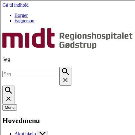
Gå til indhold
Borger
Fagperson
Søg
Menu
Hovedmenu
Akut hjælp