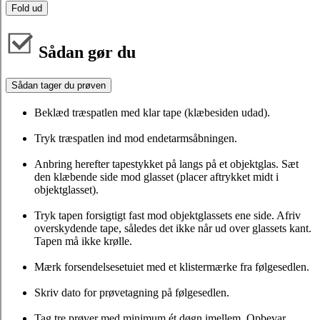
Fold ud
Sådan gør du
Sådan tager du prøven
Beklæd træspatlen med klar tape (klæbesiden udad).
Tryk træspatlen ind mod endetarmsåbningen.
Anbring herefter tapestykket på langs på et objektglas. Sæt
den klæbende side mod glasset (placer aftrykket midt i
objektglasset).
Tryk tapen forsigtigt fast mod objektglassets ene side. Afriv
overskydende tape, således det ikke når ud over glassets kant.
Tapen må ikke krølle.
Mærk forsendelsesetuiet med et klistermærke fra følgesedlen.
Skriv dato for prøvetagning på følgesedlen.
Tag tre prøver med minimum ét døgn imellem. Opbevar