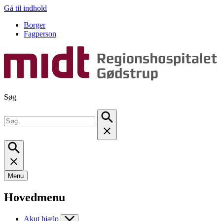
Gå til indhold
Borger
Fagperson
Søg
Menu
Hovedmenu
Akut hjælp