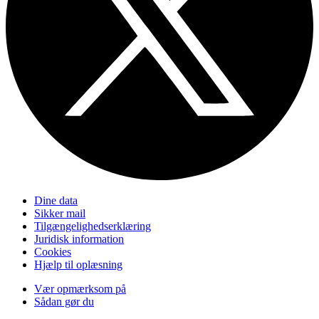
Dine data
Sikker mail
Tilgængelighedserklæring
Juridisk information
Cookies
Hjælp til oplæsning
Vær opmærksom på
Sådan gør du