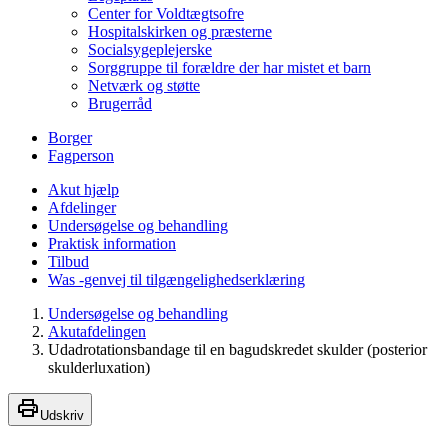
Center for Voldtægtsofre
Hospitalskirken og præsterne
Socialsygeplejerske
Sorggruppe til forældre der har mistet et barn
Netværk og støtte
Brugerråd
Borger
Fagperson
Akut hjælp
Afdelinger
Undersøgelse og behandling
Praktisk information
Tilbud
Was -genvej til tilgængelighedserklæring
Undersøgelse og behandling
Akutafdelingen
Udadrotationsbandage til en bagudskredet skulder (posterior
skulderluxation)
Udskriv