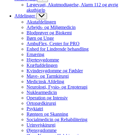
Lægevagt, Akutmodtagelse, Alarm 112 og øvrig
akuthjælp
Afdelinger
Akutafdelingen
Arbejds- og Miljømedicin
Blodprøver og Biokemi
Børn og Unge
AmbuFlex, Center for PRO
Enhed for Lindrende behandling
Ernæring
Hjertesygdomme
Kræftafdelingen
Kvindesygdomme og Fødsler
Mave- og Tarmkirurgi
Medicinsk Afdeling
Neurologi, Fysio- og Ergoterapi
Nuklearmedicin
Operation og Intensiv
Ortopædkirurgi
Psykiatri
Røntgen og Skanning
Socialmedicin og Rehabilitering
Urinvejskirurgi
Øjensygdomme