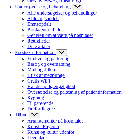
Øre-, Næse- og Halskirurgi
Undersøgelse og behandling
Alle undersøgelser og behandlinger
Afdelingsopdelt
Emneopdelt
Book/ændr aftale
Generelt om at være på hospitalet
Rettigheder
Dine aftaler
Praktisk information
Find vej og parkering
Besøg og overnatning
Mad og drikke
Husk at medbringe
Gratis WiFi
Handicaptilgængelighed
Oversættelse og pålæsning af patientinformation
Rygning
Til pårørende
Derfor flager vi
Tilbud
Arrangementer på hospitalet
Kunst i Foyeren
Kunst og kultur udenfor
Legeplads