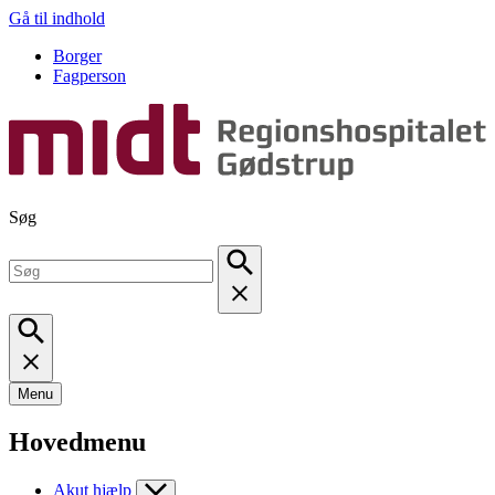
Gå til indhold
Borger
Fagperson
Søg
Menu
Hovedmenu
Akut hjælp