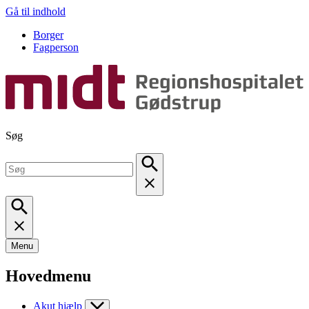
Gå til indhold
Borger
Fagperson
Søg
Menu
Hovedmenu
Akut hjælp