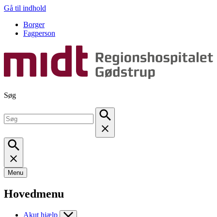
Gå til indhold
Borger
Fagperson
Søg
Menu
Hovedmenu
Akut hjælp