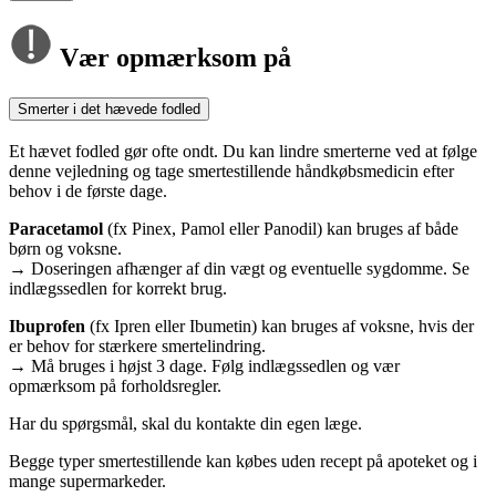
Vær opmærksom på
Smerter i det hævede fodled
Et hævet fodled gør ofte ondt. Du kan lindre smerterne ved at følge
denne vejledning og tage smertestillende håndkøbsmedicin efter
behov i de første dage.
Paracetamol
(fx Pinex, Pamol eller Panodil) kan bruges af både
børn og voksne.
→ Doseringen afhænger af din vægt og eventuelle sygdomme. Se
indlægssedlen for korrekt brug.
Ibuprofen
(fx Ipren eller Ibumetin) kan bruges af voksne, hvis der
er behov for stærkere smertelindring.
→ Må bruges i højst 3 dage. Følg indlægssedlen og vær
opmærksom på forholdsregler.
Har du spørgsmål, skal du kontakte din egen læge.
Begge typer smertestillende kan købes uden recept på apoteket og i
mange supermarkeder.