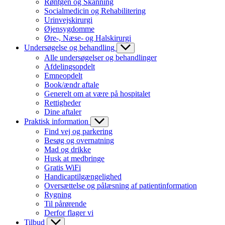
Røntgen og Skanning
Socialmedicin og Rehabilitering
Urinvejskirurgi
Øjensygdomme
Øre-, Næse- og Halskirurgi
Undersøgelse og behandling
Alle undersøgelser og behandlinger
Afdelingsopdelt
Emneopdelt
Book/ændr aftale
Generelt om at være på hospitalet
Rettigheder
Dine aftaler
Praktisk information
Find vej og parkering
Besøg og overnatning
Mad og drikke
Husk at medbringe
Gratis WiFi
Handicaptilgængelighed
Oversættelse og pålæsning af patientinformation
Rygning
Til pårørende
Derfor flager vi
Tilbud