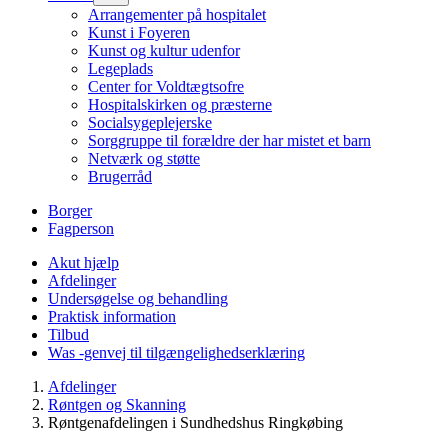
Arrangementer på hospitalet
Kunst i Foyeren
Kunst og kultur udenfor
Legeplads
Center for Voldtægtsofre
Hospitalskirken og præsterne
Socialsygeplejerske
Sorggruppe til forældre der har mistet et barn
Netværk og støtte
Brugerråd
Borger
Fagperson
Akut hjælp
Afdelinger
Undersøgelse og behandling
Praktisk information
Tilbud
Was -genvej til tilgængelighedserklæring
Afdelinger
Røntgen og Skanning
Røntgenafdelingen i Sundhedshus Ringkøbing