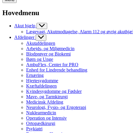
Hovedmenu
Akut hjælp
Lægevagt, Akutmodtagelse, Alarm 112 og øvrig akuthjæ
Afdelinger
Akutafdelingen
Arbejds- og Miljømedicin
Blodprøver og Biokemi
Børn og Unge
AmbuFlex, Center for PRO
Enhed for Lindrende behandling
Ernæring
Hjertesygdomme
Kræftafdelingen
Kvindesygdomme og Fødsler
Mave- og Tarmkirurgi
Medicinsk Afdeling
Neurologi, Fysio- og Ergoterapi
Nuklearmedicin
Operation og Intensiv
Ortopædkirurgi
Psykiatri