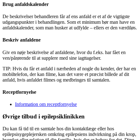
Brug anfaldskalender
De beskrivelser behandleren får af ens anfald er et af de vigtigste
udgangspunkter i behandlingen. Som et minimum bør man have en
anfaldskalender, som man husker at udfylde – ellers er den værdiløs.
Beskriv anfaldene
Giv en nøje beskrivelse af anfaldene, hvor du f.eks. har fået en
ven/pårørende til at supplere med sine iagttagelser.
TIP: Hvis du får et anfald i nærheden af nogle du kender, der har en
mobiltelefon, der kan filme, kan det være et præcist billede af dit
anfald, hvis anfaldet filmes og medbringes til samtalen.
Receptfornyelse
Information om receptfornyelse
Øvrige tilbud i epilepsiklinikken
Du kan få tid til en samtale hos din kontaktlæge eller hos
epilepsisygeplejersken omkring epilepsiens indvirkning på din krop,
hverdag eller relation til din familie, hvis der er behov for det. Dine