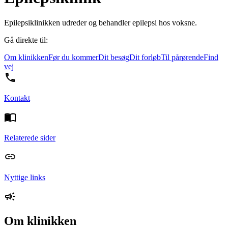
Epilepsiklinikken udreder og behandler epilepsi hos voksne.
Gå direkte til:
Om klinikken
Før du kommer
Dit besøg
Dit forløb
Til pårørende
Find
vej
Kontakt
Relaterede sider
Nyttige links
Om klinikken