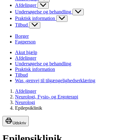
Afdelinger
Undersøgelse og behandling
Praktisk information
Tilbud
Borger
Fagperson
Akut hjælp
Afdelinger
Undersøgelse og behandling
Praktisk information
Tilbud
Was -genvej til tilgængelighedserklæring
Afdelinger
Neurologi, Fysio- og Ergoterapi
Neurologi
Epilepsiklinik
Udskriv
Epilepsiklinik