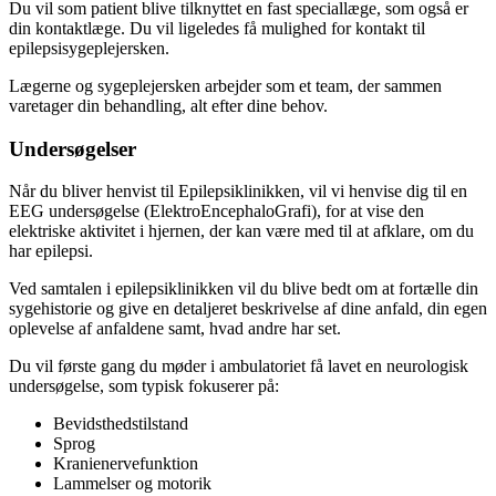
Du vil som patient blive tilknyttet en fast speciallæge, som også er
din kontaktlæge. Du vil ligeledes få mulighed for kontakt til
epilepsisygeplejersken.
Lægerne og sygeplejersken arbejder som et team, der sammen
varetager din behandling, alt efter dine behov.
Undersøgelser
Når du bliver henvist til Epilepsiklinikken, vil vi henvise dig til en
EEG undersøgelse (ElektroEncephaloGrafi), for at vise den
elektriske aktivitet i hjernen, der kan være med til at afklare, om du
har epilepsi.
Ved samtalen i epilepsiklinikken vil du blive bedt om at fortælle din
sygehistorie og give en detaljeret beskrivelse af dine anfald, din egen
oplevelse af anfaldene samt, hvad andre har set.
Du vil første gang du møder i ambulatoriet få lavet en neurologisk
undersøgelse, som typisk fokuserer på:
Bevidsthedstilstand
Sprog
Kranienervefunktion
Lammelser og motorik