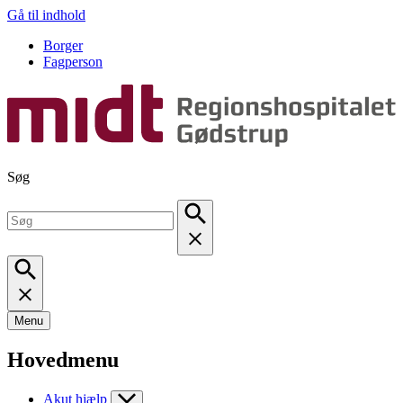
Gå til indhold
Borger
Fagperson
Søg
Menu
Hovedmenu
Akut hjælp