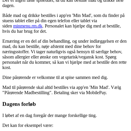
Der er ingen faste spisetider, så du kan bestille mad og drikke hele
dagen.
Både mad og drikke bestilles i app'en 'Min Mad', som du finder på
stuens tablet eller på din egen telefon eller tablet via
siden
minmenu.rm.dk
. Personalet kan hjælpe dig med at bestille,
hvis du har brug for det.
Ernæring er en del af din behandling, og under indlæggelsen er den
mad, du kan bestille, nøje afstemt med dine behov for
næringsstoffer. Vi tager naturligvis også hensyn til særlige behov,
såsom allergier eller ønske om vegetarisk/vegansk kost. Spørg
personalet når du kommer, så kan vi hjælpe med at bestille den rette
kost.
Dine pårørende er velkomne til at spise sammen med dig.
Mad til pårørende skal altid bestilles via app'en 'Min Mad'. Vælg
"Pårørende Madbestilling". Betaling sker via MobilePay.
Dagens forløb
I løbet af en dag foregår der mange forskellige ting.
Det kan for eksempel være: