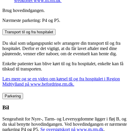
webkortet www.m.rm.dk
Brug hovedindgangen.
Nærmeste parkering: P4 og P5.
Transport til og fra hospitalet
Du skal som udgangspunkt selv arrangere din transport til og fra
hospitalet. Derfor er det vigtigt, at du får lavet aftaler med dine
pårørende, venner eller naboer, om de eventuelt kan hente dig.
Enkelte patienter kan blive kørt til og fra hospitalet, enkelte kan få
tilskud til transporten.
Læs mere og se en video om kørsel til og fra hospitalet i Region
Midtjylland på www.befordring.rm.dk.
Parkering
Bil
Sengeafsnit for Nyre-, Tarm- og Leversygdomme ligger i fløj B, og
du skal benytte hovedindgangen. Ved hovedindgangen er nærmeste
parkering P4 og P5.
Se oversigtskort på www.m.rm.dk
.