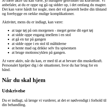
Jo mere aktiv du kan være, jo hurtigere genvinder du kræfterne. Vi
anbefaler, at du er oppe og gå og sidder op, i det omfang du magter.
Det kan være hårdt for nogle, men det vil generelt bedre din tilstand
og forebygge en række mulige komplikationer.
Aktivitet, mens du er indlagt, kan være:
at tage tøj på om morgenen - meget gerne dit eget tøj
at sidde oppe engang imellem i en stol
at gå en tur på gangen
at sidde oppe i en stol til måltiderne
at hente mad og drikke selv fra spisestuen
at bruge motionscyklen på gangen.
At være aktiv, når du kan, er med til at at bevare din muskelkraft.
Personalet hjælper dig i de situationer, hvor du har brug for en
hånd.
Når du skal hjem
Udskrivelse
Du er indlagt, så længe vi vurderer, at det er nødvendigt i forhold til
din behandling.