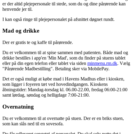
er der altid plejepersonale til stede, som du og dine pårørende kan
henvende jer til.
I kan også ringe til plejepersonalet på afsnittet døgnet rundt.
Mad og drikke
Der er gratis te og kaffe til pårørende.
Du er velkommen til at spise sammen med patienten. Både mad og
drikke bestilles i app'en 'Min Mad', som du finder på stuens tablet
eller på din egen telefon eller tablet via siden
minmenu.rm.dk
. Vælg
"Pårørende Madbestilling". Betaling sker via MobilePay.
Det er også muligt at købe mad i Havens Madhus eller i kiosken,
som ligger i foyeren tæt ved hovedindgangen. Kioskens
åbningstider: Mandag-torsdag kl. 06.00-22.00, fredag 06:00-21:00
samt lørdag, søndag og helligdage 7:00-21:00.
Overnatning
Du er velkommen til at overnatte på stuen. Der er en briks stuen,
som kan slås ned til en sovesofa.
Du får udleveret sengetøj af personalet. Du skal selv putte det i