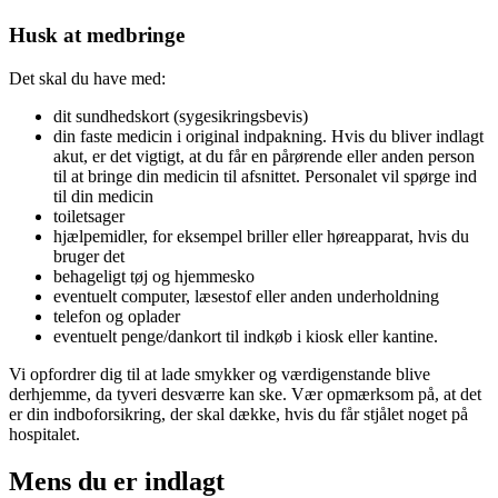
Husk at medbringe
Det skal du have med:
dit sundhedskort (sygesikringsbevis)
din faste medicin i original indpakning. Hvis du bliver indlagt
akut, er det vigtigt, at du får en pårørende eller anden person
til at bringe din medicin til afsnittet. Personalet vil spørge ind
til din medicin
toiletsager
hjælpemidler, for eksempel briller eller høreapparat, hvis du
bruger det
behageligt tøj og hjemmesko
eventuelt computer, læsestof eller anden underholdning
telefon og oplader
eventuelt penge/dankort til indkøb i kiosk eller kantine.
Vi opfordrer dig til at lade smykker og værdigenstande blive
derhjemme, da tyveri desværre kan ske. Vær opmærksom på, at det
er din indboforsikring, der skal dække, hvis du får stjålet noget på
hospitalet.
Mens du er indlagt